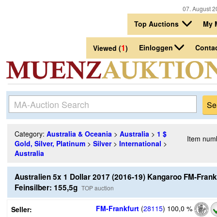
07. August 2
Top Auctions
My 
1
Einloggen
Conta
Viewed (
)
Category:
Australia & Oceania
>
Australia
>
1 $
Item num
Gold, Silver, Platinum
>
Silver
>
International
>
Australia
Australien 5x 1 Dollar 2017 (2016-19) Kangaroo FM-Fran
Feinsilber: 155,5g
TOP auction
FM-Frankfurt
(
28115
)
100,0 %
Seller: