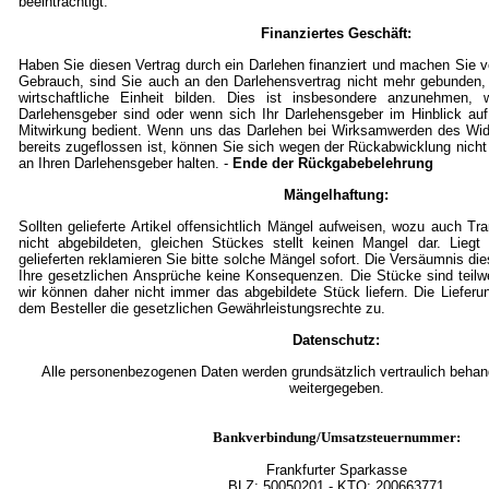
beeinträchtigt.
Finanziertes Geschäft:
Haben Sie diesen Vertrag durch ein Darlehen finanziert und machen Sie
Gebrauch, sind Sie auch an den Darlehensvertrag nicht mehr gebunden,
wirtschaftliche Einheit bilden. Dies ist insbesondere anzunehmen, w
Darlehensgeber sind oder wenn sich Ihr Darlehensgeber im Hinblick auf
Mitwirkung bedient. Wenn uns das Darlehen bei Wirksamwerden des Wid
bereits zugeflossen ist, können Sie sich wegen der Rückabwicklung nicht
an Ihren Darlehensgeber halten. -
Ende der Rückgabebelehrung
Mängelhaftung:
Sollten gelieferte Artikel offensichtlich Mängel aufweisen, wozu auch T
nicht abgebildeten, gleichen Stückes stellt keinen Mangel dar. Lieg
gelieferten reklamieren Sie bitte solche Mängel sofort. Die Versäumnis die
Ihre gesetzlichen Ansprüche keine Konsequenzen. Die Stücke sind teil
wir können daher nicht immer das abgebildete Stück liefern. Die Lieferu
dem Besteller die gesetzlichen Gewährleistungsrechte zu.
Datenschutz:
Alle personenbezogenen Daten werden grundsätzlich vertraulich behande
weitergegeben.
Bankverbindung/Umsatzsteuernummer:
Frankfurter Sparkasse
BLZ:
50050201
- KTO: 200663771