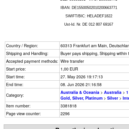
IBAN: DE15500502010200663771
SWIFT/BIC: HELADEF1822
Ust-Id.
Nr.
DE
012 807 69167
Country / Region:
60313 Frankfurt am Main, Deutschla
Shipping and Handling:
Buyer pays shipping, Shipping within
Accepted payment methods:
Wire transfer
Start price:
1,00 EUR
Start time:
27. May 2026 19:17:13
End time:
08. Jun 2026 21:16:58
Australia & Oceania
>
Australia
>
1
Category:
Gold, Silver, Platinum
>
Silver
>
Int
Item number:
3381818
Page view counter:
2296