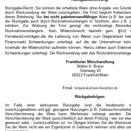
Rückgabe-Recht: Sie können die erhaltene Ware ohne Angabe von Gründe
durch Rücksendung der Ware zurückgeben. Die Frist beginnt frühestens
dieser Belehrung. Nur
bei nicht paketversandfähiger
Ware (z.B. bei spe
die Rückgabe auch durch Rücknahmeverlangen in Textform, also z.B. pe
erklären. Zur Wahrung der Frist genügt die rechtzeitige Absen
Kein Widerrufsrecht besteht gem. §3
Rücknahmeverlangens.
Fernabsatzverträgen,die die Lieferung von Waren zum Gegenstand ha
Finanzmarkt Schwankungen unterliegt, auf die der Unternehmer kein
innerhalb der Widerrufsfrist auftreten können. Hierzu zählen auch Edelmet
Schwankungen unterliegt.
Die Rücksendung oder das Rücknahmeverlangen 
Frankfurter Münzhandlung
Walter A. Braun
Steinweg 10
60313 Frankfurt/Mai
n
Email:
helpdesk@mm-frankfurt.de
Rückgabefolgen:
Im Falle einer wirksamen Rückgabe sind die beiderseits em
zurückzugewähren und ggf. gezogene Nutzungen (z.B. Gebrauchsvorteile)
Verschlechterung der Ware kann Wertersatz verlangt werden. Die
Verschlechterung der Ware ausschließlich auf deren Prüfung - wie sie et
gewesen wäre - zurückzuführen ist. Im Übrigen können Sie die Wertersat
Sie die Ware nicht wie ein Eigentümer in Gebrauch nehmen und alles un