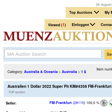
09. August 
Top Auctions
My 
1
Einloggen
Conta
Viewed (
)
Item num
Category:
Australia & Oceania
>
Australia
>
1 $
Australien 1 Dollar 2022 Super Pit KM#4358 FM-Frankfurt 
TOP auction
FM-Frankfurt
(
28115
)
100,0 %
Seller: