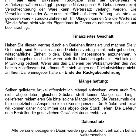
Im Falle einer wirksamen Rückgabe sind die beiderseits em
zurückzugewähren und ggf. gezogene Nutzungen (z.B. Gebrauchsvorteile)
Verschlechterung der Ware kann Wertersatz verlangt werden. Die
Verschlechterung der Ware ausschließlich auf deren Prüfung - wie sie et
gewesen wäre - zurückzuführen ist. Im Übrigen können Sie die Wertersat
Sie die Ware nicht wie ein Eigentümer in Gebrauch nehmen und alles un
beeinträchtigt.
Finanziertes Geschäft:
Haben Sie diesen Vertrag durch ein Darlehen finanziert und machen Sie
Gebrauch, sind Sie auch an den Darlehensvertrag nicht mehr gebunden,
wirtschaftliche Einheit bilden. Dies ist insbesondere anzunehmen, w
Darlehensgeber sind oder wenn sich Ihr Darlehensgeber im Hinblick auf
Mitwirkung bedient. Wenn uns das Darlehen bei Wirksamwerden des Wid
bereits zugeflossen ist, können Sie sich wegen der Rückabwicklung nicht
an Ihren Darlehensgeber halten. -
Ende der Rückgabebelehrung
Mängelhaftung:
Sollten gelieferte Artikel offensichtlich Mängel aufweisen, wozu auch T
nicht abgebildeten, gleichen Stückes stellt keinen Mangel dar. Lieg
gelieferten reklamieren Sie bitte solche Mängel sofort. Die Versäumnis die
Ihre gesetzlichen Ansprüche keine Konsequenzen. Die Stücke sind teil
wir können daher nicht immer das abgebildete Stück liefern. Die Lieferu
dem Besteller die gesetzlichen Gewährleistungsrechte zu.
Datenschutz:
Alle personenbezogenen Daten werden grundsätzlich vertraulich behande
weitergegeben.