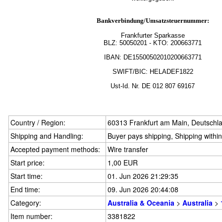
Bankverbindung/Umsatzsteuernummer:
Frankfurter Sparkasse
BLZ:
50050201
- KTO: 200663771
IBAN: DE15500502010200663771
SWIFT/BIC: HELADEF1822
Ust-Id.
Nr.
DE
012 807 69167
Country / Region:
60313 Frankfurt am Main, Deutschl
Shipping and Handling:
Buyer pays shipping, Shipping withi
Accepted payment methods:
Wire transfer
Start price:
1,00 EUR
Start time:
01. Jun 2026 21:29:35
End time:
09. Jun 2026 20:44:08
Category:
Australia & Oceania
>
Australia
>
Item number:
3381822