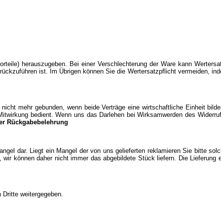
teile) herauszugeben. Bei einer Verschlechterung der Ware kann Wertersat
rückzuführen ist. Im Übrigen können Sie die Wertersatzpflicht vermeiden, in
cht mehr gebunden, wenn beide Verträge eine wirtschaftliche Einheit bilden
r Mitwirkung bedient. Wenn uns das Darlehen bei Wirksamwerden des Widerruf
er Rückgabebelehrung
angel dar. Liegt ein Mangel der von uns gelieferten reklamieren Sie bitte so
 wir können daher nicht immer das abgebildete Stück liefern. Die Lieferung 
 Dritte weitergegeben.