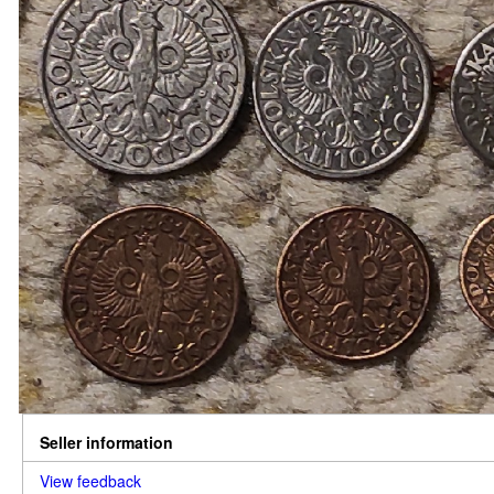
Seller information
View feedback