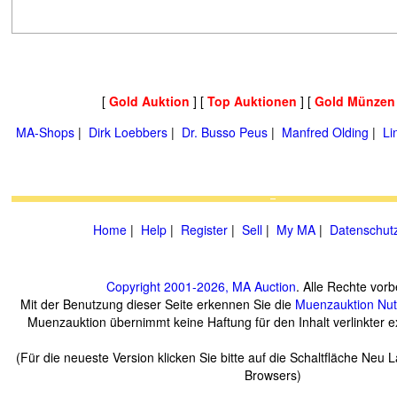
[
Gold Auktion
] [
Top Auktionen
] [
Gold Münzen
MA-Shops
|
Dirk Loebbers
|
Dr. Busso Peus
|
Manfred Olding
|
Li
Home
|
Help
|
Register
|
Sell
|
My MA
|
Datenschut
Copyright 2001-2026, MA Auction
. Alle Rechte vorb
Mit der Benutzung dieser Seite erkennen Sie die
Muenzauktion
Nu
Muenzauktion übernimmt keine Haftung für den Inhalt verlinkter ex
(Für die neueste Version klicken Sie bitte auf die Schaltfläche Neu 
Browsers)