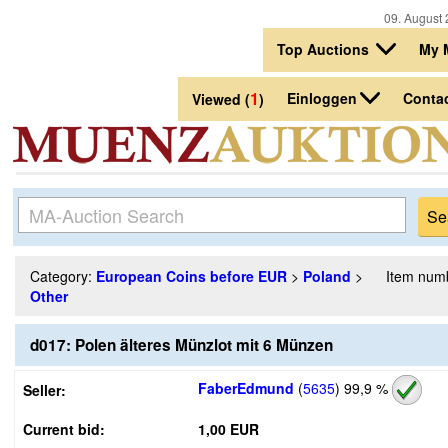
09. August 
Top Auctions
My 
1
Einloggen
Conta
Viewed (
)
Category:
European Coins before EUR
>
Poland
>
Item num
Other
d017: Polen älteres Münzlot mit 6 Münzen
FaberEdmund
(
5635
)
99,9 %
Seller:
Current bid:
1,00 EUR