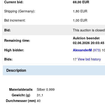
Current bid:
69,00 EUR
Shipping (Germany):
1,80 EUR
Bid increment:
1,00 EUR
Bid:
This auction is closed
Auktion beendet
Remaining time:
02.06.2026 20:03:45
High bidder:
AlexanderM
(
973
)
10
Bids:
17
View bid history
Description
Materialdetails
Silber 0.999
Gewicht (g)
31,1
Durchmesser (mm)
40