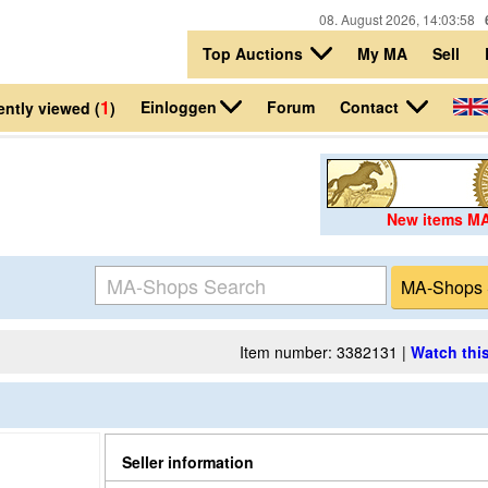
08. August 2026, 14:03:58
Top Auctions
My MA
Sell
1
Einloggen
Contact
Forum
ntly viewed (
)
New items M
Item number: 3382131 |
Watch this
Seller information