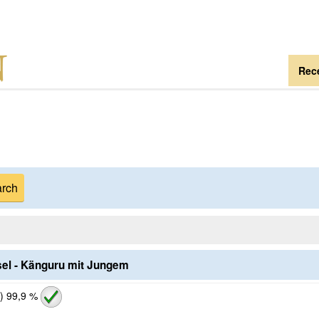
Rece
sel - Känguru mit Jungem
)
99,9 %