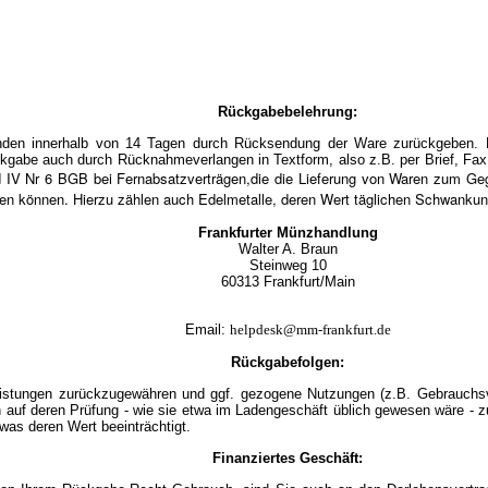
Rückgabebelehrung:
en innerhalb von 14 Tagen durch Rücksendung der Ware zurückgeben. Die
kgabe auch durch Rücknahmeverlangen in Textform, also z.B. per Brief, Fax 
d IV Nr 6 BGB bei Fernabsatzverträgen,die die Lieferung von Waren zum Ge
eten können. Hierzu zählen auch Edelmetalle, deren Wert täglichen Schwankung
Frankfurter Münzhandlung
Walter A. Braun
Steinweg 10
60313 Frankfurt/Mai
n
Email:
helpdesk@mm-frankfurt.de
Rückgabefolgen:
istungen zurückzugewähren und ggf. gezogene Nutzungen (z.B. Gebrauchsvo
h auf deren Prüfung - wie sie etwa im Ladengeschäft üblich gewesen wäre - z
was deren Wert beeinträchtigt.
Finanziertes Geschäft: