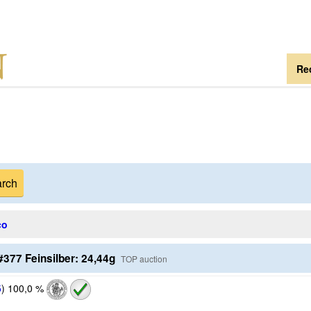
Re
co
#377 Feinsilber: 24,44g
TOP auction
5
)
100,0 %