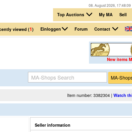
08. August 2026, 17:48:0
Top Auctions
My MA
Sell
1
Einloggen
Contact
Forum
cently viewed (
)
New items 
Item number: 3382304 |
Watch th
Seller information