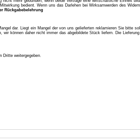
icht mehr gebunden, wenn beide Verträge eine wirtschaftliche Einheit bild
er Mitwirkung bedient. Wenn uns das Darlehen bei Wirksamwerden des Widerr
er Rückgabebelehrung
Mangel dar. Liegt ein Mangel der von uns gelieferten reklamieren Sie bitte s
, wir können daher nicht immer das abgebildete Stück liefern. Die Lieferun
n Dritte weitergegeben.