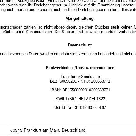
on Ihrem Rückgabe-Recht Gebrauch, sind Sie auch an den Darlehensvertrag n
oder wenn sich Ihr Darlehensgeber im Hinblick auf die Finanzierung unser
ng nicht nur an uns, sondern auch an Ihren Darlehensgeber halten. -
Ende d
Mängelhaftung:
nsportschäden zählen, so nicht abgebildeten, gleichen Stückes stellt keinen 
Ansprüche keine Konsequenzen. Die Stücke sind teilweise mehrfach vorhanden
Datenschutz:
sonenbezogenen Daten werden grundsätzlich vertraulich behandelt und nicht a
Bankverbindung/Umsatzsteuernummer:
Frankfurter Sparkasse
BLZ:
50050201
- KTO: 200663771
IBAN: DE15500502010200663771
SWIFT/BIC: HELADEF1822
Ust-Id.
Nr.
DE
012 807 69167
60313 Frankfurt am Main, Deutschland