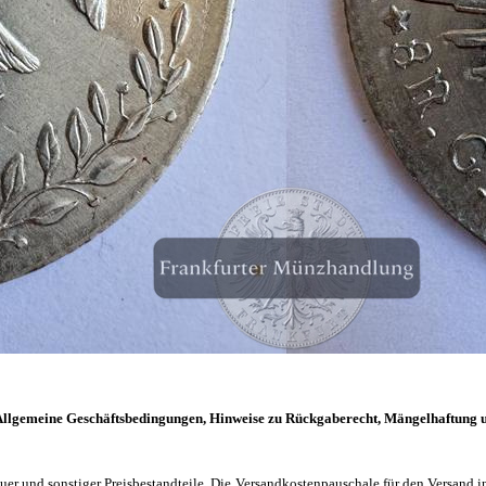
llgemeine Geschäftsbedingungen, Hinweise zu Rückgaberecht, Mängelhaftung 
euer und sonstiger Preisbestandteile. Die Versandkostenpauschale für den Versand i