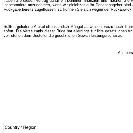
Haben Sie diesen Vertrag durch ein Darlehen finanziert und machen Sie v
insbesondere anzunehmen, wenn wir gleichzeitig Ihr Darlehensgeber sind 
Rückgabe bereits zugeflossen ist, können Sie sich wegen der Rückabwicklu
Sollten gelieferte Artikel offensichtlich Mängel aufweisen, wozu auch Tra
sofort. Die Versäumnis dieser Rüge hat allerdings für Ihre gesetzlichen 
vor, stehen dem Besteller die gesetzlichen Gewährleistungsrechte zu.
Alle per
Country / Region: