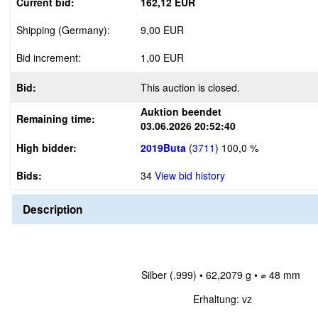
Current bid:
162,12 EUR
Shipping (Germany):
9,00 EUR
Bid increment:
1,00 EUR
Bid:
This auction is closed.
Auktion beendet
Remaining time:
03.06.2026 20:52:40
High bidder:
2019Buta
(
3711
)
100,0 %
Bids:
34
View bid history
Description
Silber (.999) • 62,2079 g • ⌀ 48 mm
Erhaltung: vz