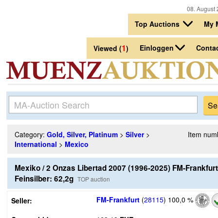
08. August 
Top Auctions
My 
1
Einloggen
Conta
Viewed (
)
Category:
Gold, Silver, Platinum
>
Silver
>
Item num
International
>
Mexico
Mexiko / 2 Onzas Libertad 2007 (1996-2025) FM-Frankfu
Feinsilber: 62,2g
TOP auction
FM-Frankfurt
(
28115
)
100,0 %
Seller: