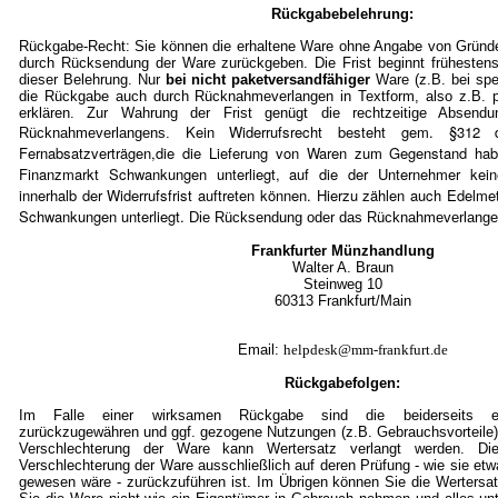
Rückgabebelehrung:
Rückgabe-Recht: Sie können die erhaltene Ware ohne Angabe von Gründe
durch Rücksendung der Ware zurückgeben. Die Frist beginnt frühestens
dieser Belehrung. Nur
bei nicht paketversandfähiger
Ware (z.B. bei spe
die Rückgabe auch durch Rücknahmeverlangen in Textform, also z.B. pe
erklären. Zur Wahrung der Frist genügt die rechtzeitige Absen
Kein Widerrufsrecht besteht gem. §3
Rücknahmeverlangens.
Fernabsatzverträgen,die die Lieferung von Waren zum Gegenstand ha
Finanzmarkt Schwankungen unterliegt, auf die der Unternehmer kein
innerhalb der Widerrufsfrist auftreten können. Hierzu zählen auch Edelmet
Schwankungen unterliegt.
Die Rücksendung oder das Rücknahmeverlangen 
Frankfurter Münzhandlung
Walter A. Braun
Steinweg 10
60313 Frankfurt/Mai
n
Email:
helpdesk@mm-frankfurt.de
Rückgabefolgen:
Im Falle einer wirksamen Rückgabe sind die beiderseits em
zurückzugewähren und ggf. gezogene Nutzungen (z.B. Gebrauchsvorteile)
Verschlechterung der Ware kann Wertersatz verlangt werden. Die
Verschlechterung der Ware ausschließlich auf deren Prüfung - wie sie et
gewesen wäre - zurückzuführen ist. Im Übrigen können Sie die Wertersat