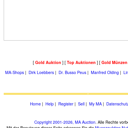
[
Gold Auktion
] [
Top Auktionen
] [
Gold Münzen
MA-Shops
|
Dirk Loebbers
|
Dr. Busso Peus
|
Manfred Olding
|
Li
Home
|
Help
|
Register
|
Sell
|
My MA
|
Datenschut
Copyright 2001-2026, MA Auction
. Alle Rechte vorb
Mit der Benutzung dieser Seite erkennen Sie die
Muenzauktion
Nu