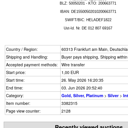
BLZ:
50050201
- KTO: 200663771
IBAN: DE15500502010200663771
SWIFT/BIC: HELADEF1822
Ust-Id.
Nr.
DE
012 807 69167
Country / Region:
60313 Frankfurt am Main, Deutschl
Shipping and Handling:
Buyer pays shipping, Shipping withi
Accepted payment methods:
Wire transfer
Start price:
1,00 EUR
Start time:
26. May 2026 16:20:35
End time:
03. Jun 2026 20:52:40
Category:
Gold, Silver, Platinum
>
Silver
>
In
Item number:
3382315
Page view counter:
2128
Recently viewed auctions