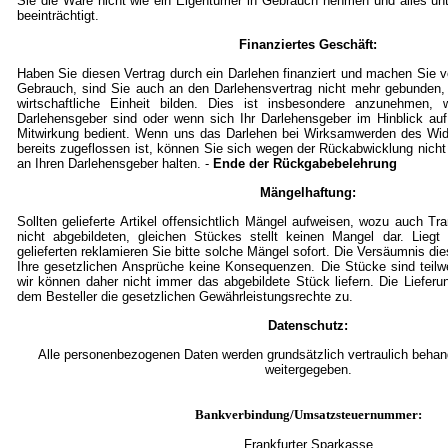
Sie die Ware nicht wie ein Eigentümer in Gebrauch nehmen und alles un
beeinträchtigt.
Finanziertes Geschäft:
Haben Sie diesen Vertrag durch ein Darlehen finanziert und machen Sie
Gebrauch, sind Sie auch an den Darlehensvertrag nicht mehr gebunden,
wirtschaftliche Einheit bilden. Dies ist insbesondere anzunehmen, w
Darlehensgeber sind oder wenn sich Ihr Darlehensgeber im Hinblick auf
Mitwirkung bedient. Wenn uns das Darlehen bei Wirksamwerden des Wid
bereits zugeflossen ist, können Sie sich wegen der Rückabwicklung nicht
an Ihren Darlehensgeber halten. -
Ende der Rückgabebelehrung
Mängelhaftung:
Sollten gelieferte Artikel offensichtlich Mängel aufweisen, wozu auch T
nicht abgebildeten, gleichen Stückes stellt keinen Mangel dar. Lieg
gelieferten reklamieren Sie bitte solche Mängel sofort. Die Versäumnis die
Ihre gesetzlichen Ansprüche keine Konsequenzen. Die Stücke sind teil
wir können daher nicht immer das abgebildete Stück liefern. Die Lieferu
dem Besteller die gesetzlichen Gewährleistungsrechte zu.
Datenschutz:
Alle personenbezogenen Daten werden grundsätzlich vertraulich behande
weitergegeben.
Bankverbindung/Umsatzsteuernummer:
Frankfurter Sparkasse