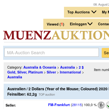
08. August 
Top Auctions
My 
1
Einloggen
Conta
Viewed (
)
Category:
Australia & Oceania
>
Australia
>
2 $
Item num
Gold, Silver, Platinum
>
Silver
>
International
>
Australia
Australien / 2 Dollars (Year of the Mouse; Coloured) 2020
Feinsilber: 62,2g
TOP auction
FM-Frankfurt
(
28115
)
100,0 %
Seller: