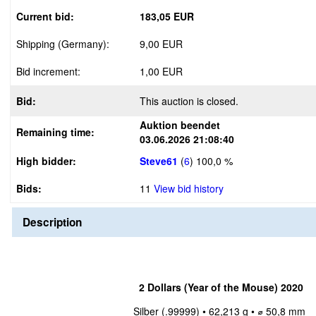
Current bid:
183,05 EUR
Shipping (Germany):
9,00 EUR
Bid increment:
1,00 EUR
Bid:
This auction is closed.
Auktion beendet
Remaining time:
03.06.2026 21:08:40
High bidder:
Steve61
(
6
)
100,0 %
Bids:
11
View bid history
Description
2 Dollars (Year of the Mouse) 2020
Silber (.99999) • 62,213 g • ⌀ 50,8 mm