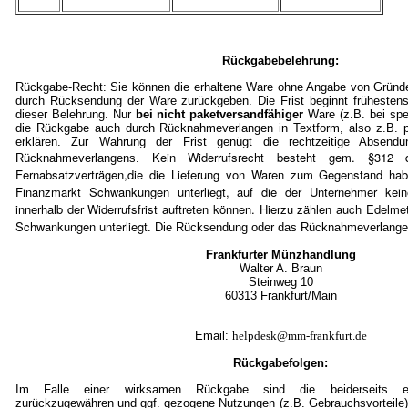
Rückgabebelehrung:
Rückgabe-Recht: Sie können die erhaltene Ware ohne Angabe von Gründe
durch Rücksendung der Ware zurückgeben. Die Frist beginnt frühestens
dieser Belehrung. Nur
bei nicht paketversandfähiger
Ware (z.B. bei spe
die Rückgabe auch durch Rücknahmeverlangen in Textform, also z.B. pe
erklären. Zur Wahrung der Frist genügt die rechtzeitige Absen
Kein Widerrufsrecht besteht gem. §3
Rücknahmeverlangens.
Fernabsatzverträgen,die die Lieferung von Waren zum Gegenstand ha
Finanzmarkt Schwankungen unterliegt, auf die der Unternehmer kein
innerhalb der Widerrufsfrist auftreten können. Hierzu zählen auch Edelmet
Schwankungen unterliegt.
Die Rücksendung oder das Rücknahmeverlangen 
Frankfurter Münzhandlung
Walter A. Braun
Steinweg 10
60313 Frankfurt/Mai
n
Email:
helpdesk@mm-frankfurt.de
Rückgabefolgen:
Im Falle einer wirksamen Rückgabe sind die beiderseits em
zurückzugewähren und ggf. gezogene Nutzungen (z.B. Gebrauchsvorteile)