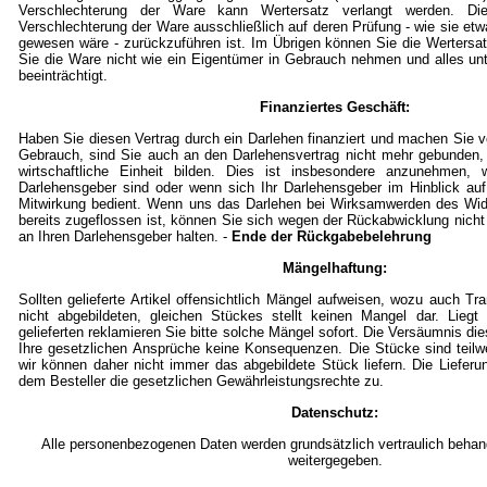
Verschlechterung der Ware kann Wertersatz verlangt werden. Die
Verschlechterung der Ware ausschließlich auf deren Prüfung - wie sie et
gewesen wäre - zurückzuführen ist. Im Übrigen können Sie die Wertersat
Sie die Ware nicht wie ein Eigentümer in Gebrauch nehmen und alles un
beeinträchtigt.
Finanziertes Geschäft:
Haben Sie diesen Vertrag durch ein Darlehen finanziert und machen Sie
Gebrauch, sind Sie auch an den Darlehensvertrag nicht mehr gebunden,
wirtschaftliche Einheit bilden. Dies ist insbesondere anzunehmen, w
Darlehensgeber sind oder wenn sich Ihr Darlehensgeber im Hinblick auf
Mitwirkung bedient. Wenn uns das Darlehen bei Wirksamwerden des Wid
bereits zugeflossen ist, können Sie sich wegen der Rückabwicklung nicht
an Ihren Darlehensgeber halten. -
Ende der Rückgabebelehrung
Mängelhaftung:
Sollten gelieferte Artikel offensichtlich Mängel aufweisen, wozu auch T
nicht abgebildeten, gleichen Stückes stellt keinen Mangel dar. Lieg
gelieferten reklamieren Sie bitte solche Mängel sofort. Die Versäumnis die
Ihre gesetzlichen Ansprüche keine Konsequenzen. Die Stücke sind teil
wir können daher nicht immer das abgebildete Stück liefern. Die Lieferu
dem Besteller die gesetzlichen Gewährleistungsrechte zu.
Datenschutz:
Alle personenbezogenen Daten werden grundsätzlich vertraulich behande
weitergegeben.