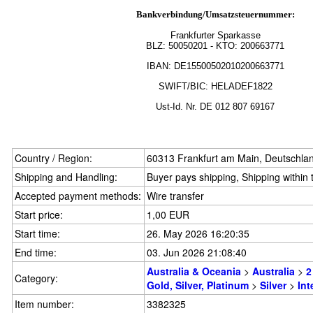
Bankverbindung/Umsatzsteuernummer:
Frankfurter Sparkasse
BLZ:
50050201
- KTO: 200663771
IBAN: DE15500502010200663771
SWIFT/BIC: HELADEF1822
Ust-Id.
Nr.
DE
012 807 69167
Country / Region:
60313 Frankfurt am Main, Deutschla
Shipping and Handling:
Buyer pays shipping, Shipping within
Accepted payment methods:
Wire transfer
Start price:
1,00 EUR
Start time:
26. May 2026 16:20:35
End time:
03. Jun 2026 21:08:40
Australia & Oceania
>
Australia
>
2
Category:
Gold, Silver, Platinum
>
Silver
>
Int
Item number:
3382325