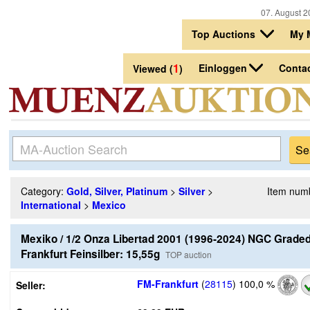
07. August 2
Top Auctions
My 
1
Einloggen
Conta
Viewed (
)
Category:
Gold, Silver, Platinum
>
Silver
>
Item num
International
>
Mexico
Mexiko / 1/2 Onza Libertad 2001 (1996-2024) NGC Grade
Frankfurt Feinsilber: 15,55g
TOP auction
FM-Frankfurt
(
28115
)
100,0 %
Seller: