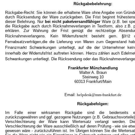
Rückgabebelehrung:
Rückgabe-Recht: Sie können die erhaltene Ware ohne Angabe von Gründe
durch Rücksendung der Ware zurückgeben. Die Frist beginnt frühestens
dieser Belehrung. Nur
bei nicht paketversandfähiger
Ware (z.B. bei spe
die Rückgabe auch durch Rücknahmeverlangen in Textform, also z.B. pe
erklären. Zur Wahrung der Frist genügt die rechtzeitige Absen
Kein Widerrufsrecht besteht gem. §3
Rücknahmeverlangens.
Fernabsatzverträgen,die die Lieferung von Waren zum Gegenstand ha
Finanzmarkt Schwankungen unterliegt, auf die der Unternehmer kein
innerhalb der Widerrufsfrist auftreten können. Hierzu zählen auch Edelmet
Schwankungen unterliegt.
Die Rücksendung oder das Rücknahmeverlangen 
Frankfurter Münzhandlung
Walter A. Braun
Steinweg 10
60313 Frankfurt/Mai
n
Email:
helpdesk@mm-frankfurt.de
Rückgabefolgen:
Im Falle einer wirksamen Rückgabe sind die beiderseits em
zurückzugewähren und ggf. gezogene Nutzungen (z.B. Gebrauchsvorteile)
Verschlechterung der Ware kann Wertersatz verlangt werden. Die
Verschlechterung der Ware ausschließlich auf deren Prüfung - wie sie et
gewesen wäre - zurückzuführen ist. Im Übrigen können Sie die Wertersat