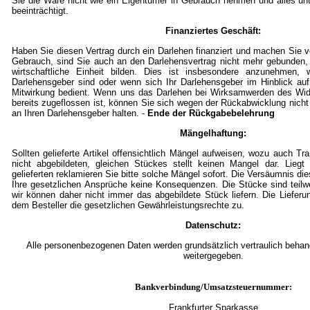
Sie die Ware nicht wie ein Eigentümer in Gebrauch nehmen und alles un
beeinträchtigt.
Finanziertes Geschäft:
Haben Sie diesen Vertrag durch ein Darlehen finanziert und machen Sie
Gebrauch, sind Sie auch an den Darlehensvertrag nicht mehr gebunden,
wirtschaftliche Einheit bilden. Dies ist insbesondere anzunehmen, w
Darlehensgeber sind oder wenn sich Ihr Darlehensgeber im Hinblick auf
Mitwirkung bedient. Wenn uns das Darlehen bei Wirksamwerden des Wid
bereits zugeflossen ist, können Sie sich wegen der Rückabwicklung nicht
an Ihren Darlehensgeber halten. -
Ende der Rückgabebelehrung
Mängelhaftung:
Sollten gelieferte Artikel offensichtlich Mängel aufweisen, wozu auch T
nicht abgebildeten, gleichen Stückes stellt keinen Mangel dar. Lieg
gelieferten reklamieren Sie bitte solche Mängel sofort. Die Versäumnis die
Ihre gesetzlichen Ansprüche keine Konsequenzen. Die Stücke sind teil
wir können daher nicht immer das abgebildete Stück liefern. Die Lieferu
dem Besteller die gesetzlichen Gewährleistungsrechte zu.
Datenschutz:
Alle personenbezogenen Daten werden grundsätzlich vertraulich behande
weitergegeben.
Bankverbindung/Umsatzsteuernummer:
Frankfurter Sparkasse