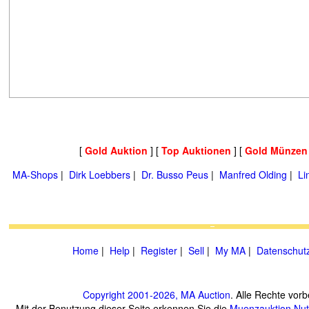
[
Gold Auktion
] [
Top Auktionen
] [
Gold Münzen
MA-Shops
|
Dirk Loebbers
|
Dr. Busso Peus
|
Manfred Olding
|
Li
Home
|
Help
|
Register
|
Sell
|
My MA
|
Datenschut
Copyright 2001-2026, MA Auction
. Alle Rechte vorb
Mit der Benutzung dieser Seite erkennen Sie die
Muenzauktion
Nu