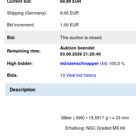
Current bid:
69,89 EUR
Shipping (Germany):
9,00 EUR
Bid increment:
1,00 EUR
Bid:
This auction is closed.
Auktion beendet
Remaining time:
03.06.2026 21:20:40
High bidder:
münzenschnapper
(
44
)
100,0 %
Bids:
13
View bid history
Description
Silber (.999) • 15,5517 g • ⌀ 33 mm
Erhaltung: NGC Graded MS 69