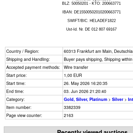
BLZ:
50050201
- KTO: 200663771
IBAN: DE15500502010200663771
SWIFT/BIC: HELADEF1822
Ust-Id.
Nr.
DE
012 807 69167
Country / Region:
60313 Frankfurt am Main, Deutschl
Shipping and Handling:
Buyer pays shipping, Shipping withi
Accepted payment methods:
Wire transfer
Start price:
1,00 EUR
Start time:
26. May 2026 16:20:35
End time:
03. Jun 2026 21:20:40
Category:
Gold, Silver, Platinum
>
Silver
>
In
Item number:
3382339
Page view counter:
2163
Recently viewed auctions