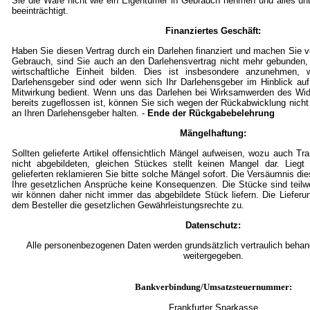
Sie die Ware nicht wie ein Eigentümer in Gebrauch nehmen und alles un
beeinträchtigt.
Finanziertes Geschäft:
Haben Sie diesen Vertrag durch ein Darlehen finanziert und machen Sie
Gebrauch, sind Sie auch an den Darlehensvertrag nicht mehr gebunden,
wirtschaftliche Einheit bilden. Dies ist insbesondere anzunehmen, w
Darlehensgeber sind oder wenn sich Ihr Darlehensgeber im Hinblick auf
Mitwirkung bedient. Wenn uns das Darlehen bei Wirksamwerden des Wid
bereits zugeflossen ist, können Sie sich wegen der Rückabwicklung nicht
an Ihren Darlehensgeber halten. -
Ende der Rückgabebelehrung
Mängelhaftung:
Sollten gelieferte Artikel offensichtlich Mängel aufweisen, wozu auch T
nicht abgebildeten, gleichen Stückes stellt keinen Mangel dar. Lieg
gelieferten reklamieren Sie bitte solche Mängel sofort. Die Versäumnis die
Ihre gesetzlichen Ansprüche keine Konsequenzen. Die Stücke sind teil
wir können daher nicht immer das abgebildete Stück liefern. Die Lieferu
dem Besteller die gesetzlichen Gewährleistungsrechte zu.
Datenschutz:
Alle personenbezogenen Daten werden grundsätzlich vertraulich behande
weitergegeben.
Bankverbindung/Umsatzsteuernummer:
Frankfurter Sparkasse