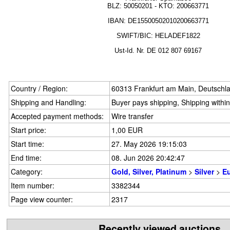
BLZ:
50050201
- KTO: 200663771
IBAN: DE15500502010200663771
SWIFT/BIC: HELADEF1822
Ust-Id.
Nr.
DE
012 807 69167
Country / Region:
60313 Frankfurt am Main, Deutschl
Shipping and Handling:
Buyer pays shipping, Shipping withi
Accepted payment methods:
Wire transfer
Start price:
1,00 EUR
Start time:
27. May 2026 19:15:03
End time:
08. Jun 2026 20:42:47
Category:
Gold, Silver, Platinum
>
Silver
>
E
Item number:
3382344
Page view counter:
2317
Recently viewed auctions