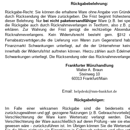
Rückgabebelehrung:
Rückgabe-Recht: Sie können die erhaltene Ware ohne Angabe von Gründe
durch Rücksendung der Ware zurückgeben. Die Frist beginnt frühestens
dieser Belehrung. Nur
bei nicht paketversandfähiger
Ware (z.B. bei spe
die Rückgabe auch durch Rücknahmeverlangen in Textform, also z.B. pe
erklären. Zur Wahrung der Frist genügt die rechtzeitige Absen
Kein Widerrufsrecht besteht gem. §3
Rücknahmeverlangens.
Fernabsatzverträgen,die die Lieferung von Waren zum Gegenstand ha
Finanzmarkt Schwankungen unterliegt, auf die der Unternehmer kein
innerhalb der Widerrufsfrist auftreten können. Hierzu zählen auch Edelmet
Schwankungen unterliegt.
Die Rücksendung oder das Rücknahmeverlangen 
Frankfurter Münzhandlung
Walter A. Braun
Steinweg 10
60313 Frankfurt/Mai
n
Email:
helpdesk@mm-frankfurt.de
Rückgabefolgen:
Im Falle einer wirksamen Rückgabe sind die beiderseits em
zurückzugewähren und ggf. gezogene Nutzungen (z.B. Gebrauchsvorteile)
Verschlechterung der Ware kann Wertersatz verlangt werden. Die
Verschlechterung der Ware ausschließlich auf deren Prüfung - wie sie et
gewesen wäre - zurückzuführen ist. Im Übrigen können Sie die Wertersat