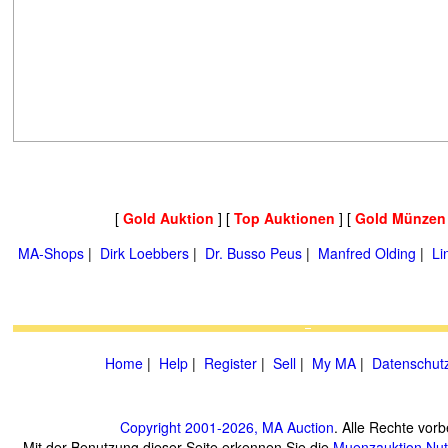
[
Gold Auktion
] [
Top Auktionen
] [
Gold Münzen
MA-Shops
|
Dirk Loebbers
|
Dr. Busso Peus
|
Manfred Olding
|
Li
Home
|
Help
|
Register
|
Sell
|
My MA
|
Datenschut
Copyright 2001-2026, MA Auction
. Alle Rechte vorb
Mit der Benutzung dieser Seite erkennen Sie die
Muenzauktion
Nu