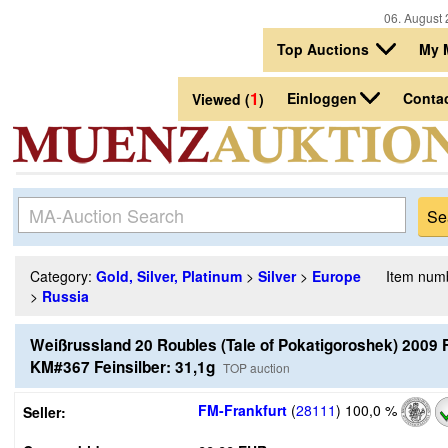
06. August 
Top Auctions
My 
1
Einloggen
Conta
Viewed (
)
Category:
Gold, Silver, Platinum
>
Silver
>
Europe
Item num
>
Russia
Weißrussland 20 Roubles (Tale of Pokatigoroshek) 2009 
KM#367 Feinsilber: 31,1g
TOP auction
FM-Frankfurt
(
28111
)
100,0 %
Seller: