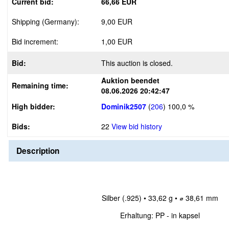
Current bid:
66,66 EUR
Shipping (Germany):
9,00 EUR
Bid increment:
1,00 EUR
Bid:
This auction is closed.
Auktion beendet
Remaining time:
08.06.2026 20:42:47
High bidder:
Dominik2507
(
206
)
100,0 %
Bids:
22
View bid history
Description
Silber (.925) • 33,62 g • ⌀ 38,61 mm
Erhaltung: PP - in kapsel