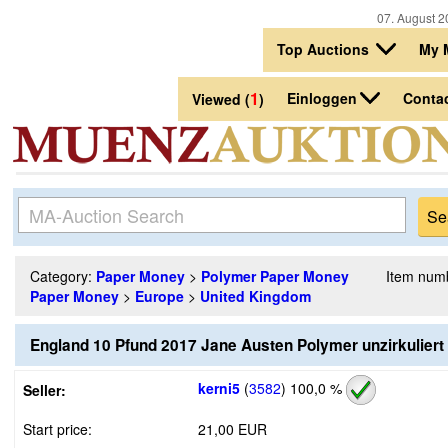
07. August 2
Top Auctions
My 
1
Einloggen
Conta
Viewed (
)
Category:
Paper Money
>
Polymer Paper Money
Item num
Paper Money
>
Europe
>
United Kingdom
England 10 Pfund 2017 Jane Austen Polymer unzirkuliert
kerni5
(
3582
)
100,0 %
Seller:
Start price:
21,00 EUR