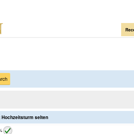
Rece
 Hochzeitsturm selten
%