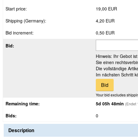
Start price:
19,00 EUR
Shipping (Germany):
4,20 EUR
Bid increment:
0,50 EUR
Bid:
Hinweis: Ihr Gebot is
Sie einen rechtsverbi
Die vollständige Arti
Im nächsten Schritt 
Your bid excludes shippi
Remaining time:
5d 05h 48min
(Endet 
Bids:
0
Description