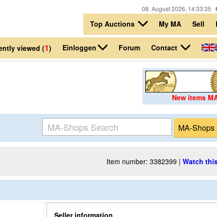
08. August 2026, 14:33:35
Top Auctions
My MA
Sell
1
Einloggen
Contact
Forum
ntly viewed (
)
New items M
Item number: 3382399 |
Watch this
Seller information