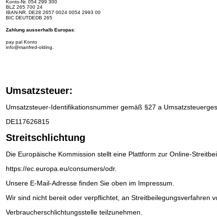
Konto-Nr.
054 299 300
BLZ 265 700 24
IBAN-NR.
DE28 2657 0024 0054 2993 00
BIC DEUTDEDB 265
Zahlung ausserhalb Europas
:
pay pal Konto
info@manfred-olding.
Umsatzsteuer:
Umsatzsteuer-Identifikationsnummer gemäß §27 a Umsatzsteuerges
DE117626815
Streitschlichtung
Die Europäische Kommission stellt eine Plattform zur Online-Streitbe
https://ec.europa.eu/consumers/odr
.
Unsere E-Mail-Adresse finden Sie oben im Impressum.
Wir sind nicht bereit oder verpflichtet, an Streitbeilegungsverfahren v
Verbraucherschlichtungsstelle teilzunehmen.