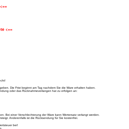
 <==
te <==
cht!
eben. Die Frist beginnt am Tag nachdem Sie die Ware erhalten haben.
ksendung oder das Rücknahmeverlangen hat zu erfolgen an:
n. Bei einer Verschlechterung der Ware kann Wertersatz verlangt werden.
igt. Anderenfalls ist die Rücksendung für Sie kostenfrei.
rtsteuer bei!
g.