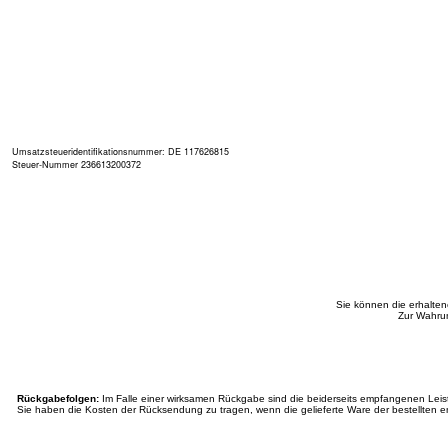
Umsatzsteueridentifikationsnummer: DE 117626815
Steuer-Nummer 236613200372
Sie können die erhalte
Zur Wahrun
Rückgabefolgen:
Im Falle einer wirksamen Rückgabe sind die beiderseits empfangenen Lei
Sie haben die Kosten der Rücksendung zu tragen, wenn die gelieferte Ware der bestellten en