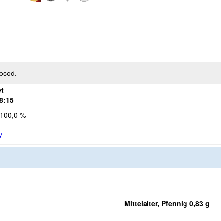
losed.
et
8:15
100,0 %
y
Mittelalter, Pfennig 0,83 g