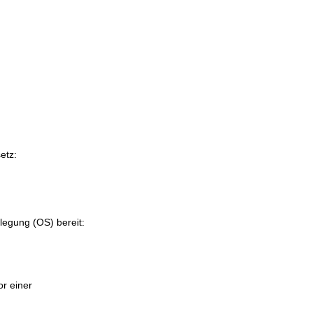
etz:
ilegung (OS) bereit:
or einer