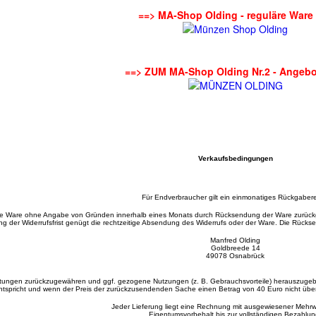
==> MA-Shop Olding - reguläre Ware
==> ZUM MA-Shop Olding Nr.2 - Angebo
Verkaufsbedingungen
Für Endverbraucher gilt ein einmonatiges Rückgabere
ne Ware ohne Angabe von Gründen innerhalb eines Monats durch Rücksendung der Ware zurückg
g der Widerrufsfrist genügt die rechtzeitige Absendung des Widerrufs oder der Ware. Die Rüc
Manfred Olding
Goldbreede 14
49078 Osnabrück
stungen zurückzugewähren und ggf. gezogene Nutzungen (z. B. Gebrauchsvorteile) herauszugebe
tspricht und wenn der Preis der zurückzusendenden Sache einen Betrag von 40 Euro nicht überste
Jeder Lieferung liegt eine Rechnung mit ausgewiesener Mehrwe
Eigentumsvorbehalt bis zur vollständigen Bezahlun