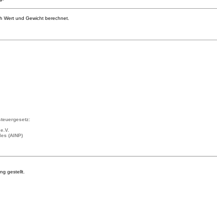
h Wert und Gewicht berechnet.
teuergesetz:
e.V.
les (AINP)
g gestellt.