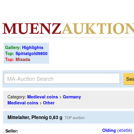
Gallery:
Highlights
Top:
Spittalgold9800
Top:
Misada
Category:
Medieval coins
>
Germany
Medieval coins
>
Other
Mittelalter, Pfennig 0,83 g
TOP auction
Olding
(
40456
)
Seller: