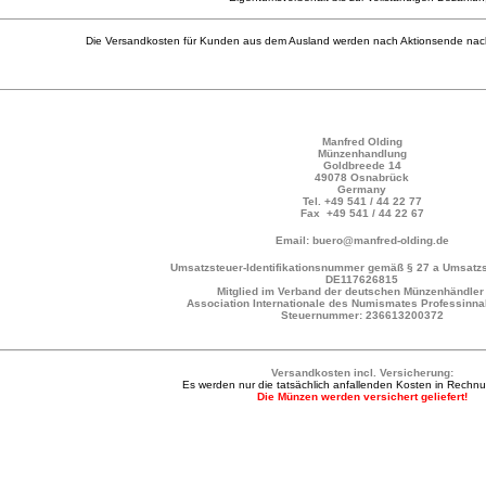
Die Versandkosten für Kunden aus dem Ausland werden nach Aktionsende nac
Manfred Olding
Münzenhandlung
Goldbreede 14
49078 Osnabrück
Germany
Tel.
+49 541 / 44 22 77
Fax +49 541 / 44 22 67
Email: buero@manfred-olding.de
Umsatzsteuer-Identifikationsnummer gemäß § 27 a Umsatzs
DE117626815
Mitglied im Verband der deutschen Münzenhändler 
Association Internationale des Numismates Professinna
Steuernummer: 236613200372
Versandkosten incl. Versicherung:
Es werden nur die tatsächlich anfallenden Kosten in Rechnun
Die Münzen werden versichert geliefert!