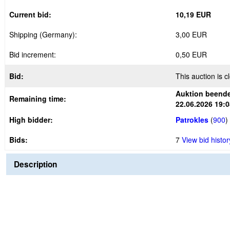
Current bid:
10,19 EUR
Shipping (Germany):
3,00 EUR
Bid increment:
0,50 EUR
Bid:
This auction is c
Auktion beend
Remaining time:
22.06.2026 19:0
High bidder:
Patrokles
(
900
)
Bids:
7
View bid histor
Description