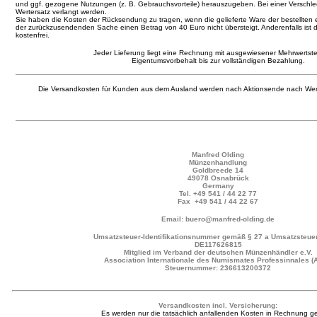
und ggf. gezogene Nutzungen (z. B. Gebrauchsvorteile) herauszugeben. Bei einer Verschl
Wertersatz verlangt werden.
Sie haben die Kosten der Rücksendung zu tragen, wenn die gelieferte Ware der bestellten 
der zurückzusendenden Sache einen Betrag von 40 Euro nicht übersteigt. Anderenfalls ist 
kostenfrei.
Jeder Lieferung liegt eine Rechnung mit ausgewiesener Mehrwertste
Eigentumsvorbehalt bis zur vollständigen Bezahlung.
Die Versandkosten für Kunden aus dem Ausland werden nach Aktionsende nach Wer
Manfred Olding
Münzenhandlung
Goldbreede 14
49078 Osnabrück
Germany
Tel.
+49 541 / 44 22 77
Fax +49 541 / 44 22 67
Email: buero@manfred-olding.de
Umsatzsteuer-Identifikationsnummer gemäß § 27 a Umsatzsteuer
DE117626815
Mitglied im Verband der deutschen Münzenhändler e.V.
Association Internationale des Numismates Professinnales (
Steuernummer: 236613200372
Versandkosten incl. Versicherung:
Es werden nur die tatsächlich anfallenden Kosten in Rechnung ges