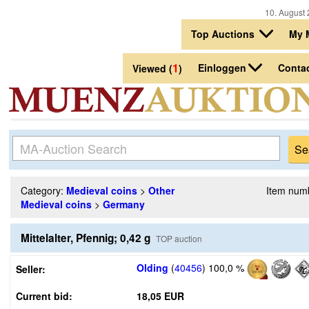
10. August 
Top Auctions
My 
1
Einloggen
Conta
Viewed (
)
Category:
Medieval coins
>
Other
Item num
Medieval coins
>
Germany
Mittelalter, Pfennig; 0,42 g
TOP auction
Olding
(
40456
)
100,0 %
Seller:
Current bid:
18,05 EUR