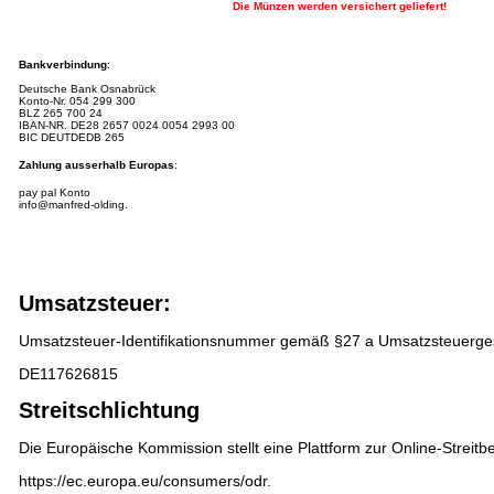
Die Münzen werden versichert geliefert!
Bankverbindung
:
Deutsche Bank Osnabrück
Konto-Nr.
054 299 300
BLZ 265 700 24
IBAN-NR.
DE28 2657 0024 0054 2993 00
BIC DEUTDEDB 265
Zahlung ausserhalb Europas
:
pay pal Konto
info@manfred-olding.
Umsatzsteuer:
Umsatzsteuer-Identifikationsnummer gemäß §27 a Umsatzsteuerge
DE117626815
Streitschlichtung
Die Europäische Kommission stellt eine Plattform zur Online-Streitbe
https://ec.europa.eu/consumers/odr
.