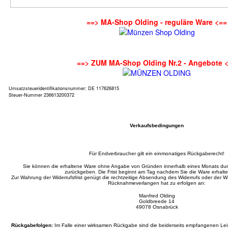
==> MA-Shop Olding - reguläre Ware <==
==> ZUM MA-Shop Olding Nr.2 - Angebote 
Umsatzsteueridentifikationsnummer: DE 117626815
Steuer-Nummer 236613200372
Verkaufsbedingungen
Für Endverbraucher gilt ein einmonatiges Rückgaberecht!
Sie können die erhaltene Ware ohne Angabe von Gründen innerhalb eines Monats d
zurückgeben. Die Frist beginnt am Tag nachdem Sie die Ware erhalt
Zur Wahrung der Widerrufsfrist genügt die rechtzeitige Absendung des Widerrufs oder der
Rücknahmeverlangen hat zu erfolgen an:
Manfred Olding
Goldbreede 14
49078 Osnabrück
Rückgabefolgen:
Im Falle einer wirksamen Rückgabe sind die beiderseits empfangenen L