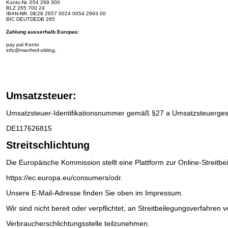
Konto-Nr.
054 299 300
BLZ 265 700 24
IBAN-NR.
DE28 2657 0024 0054 2993 00
BIC DEUTDEDB 265
Zahlung ausserhalb Europas
:
pay pal Konto
info@manfred-olding.
Umsatzsteuer:
Umsatzsteuer-Identifikationsnummer gemäß §27 a Umsatzsteuerges
DE117626815
Streitschlichtung
Die Europäische Kommission stellt eine Plattform zur Online-Streitbe
https://ec.europa.eu/consumers/odr
.
Unsere E-Mail-Adresse finden Sie oben im Impressum.
Wir sind nicht bereit oder verpflichtet, an Streitbeilegungsverfahren v
Verbraucherschlichtungsstelle teilzunehmen.