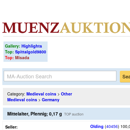
Gallery:
Highlights
Top:
Spittalgold9800
Top:
Misada
Category:
Medieval coins
>
Other
Medieval coins
>
Germany
Mittelalter, Pfennig; 0,17 g
TOP auction
Olding
(
40456
)
100,
Seller: