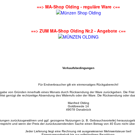
==> MA-Shop Olding - reguläre Ware <==
==> ZUM MA-Shop Olding Nr.2 - Angebote <==
Verkaufsbedingungen
Für Endverbraucher gilt ein einmonatiges Rückgaberecht!
gabe von Gründen innerhalb eines Monats durch Rücksendung der Ware zurückgeben. Die Frist
frist genügt die rechtzeitige Absendung des Widerrufs oder der Ware. Die Rücksendung oder d
Manfred Olding
Goldbreede 14
49078 Osnabrück
stungen zurückzugewähren und ggf. gezogene Nutzungen (z. B. Gebrauchsvorteile) herauszugebe
tspricht und wenn der Preis der zurückzusendenden Sache einen Betrag von 40 Euro nicht überste
Jeder Lieferung liegt eine Rechnung mit ausgewiesener Mehrwertsteuer bei!
Eigentumsvorbehalt bis zur vollständigen Bezahlung.