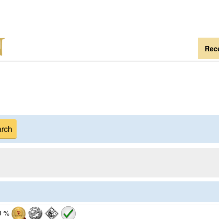
Rece
0 %