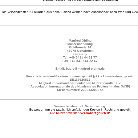
Die Versandkosten für Kunden aus dem Ausland werden nach Aktionsende nach Wert und Gewi
Manfred Olding
Münzenhandlung
Goldbreede 14
49078 Osnabrück
Germany
Tel.
+49 541 / 44 22 77
Fax +49 541 / 44 22 67
Email: buero@manfred-olding.de
Umsatzsteuer-Identifikationsnummer gemäß § 27 a Umsatzsteuergesetz:
DE117626815
Mitglied im Verband der deutschen Münzenhändler e.V.
Association Internationale des Numismates Professinnales (AINP)
Steuernummer: 236613200372
Versandkosten incl. Versicherung:
Es werden nur die tatsächlich anfallenden Kosten in Rechnung gestellt.
Die Münzen werden versichert geliefert!