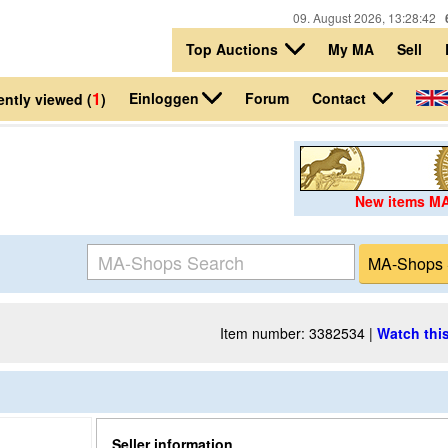
09. August 2026, 13:28:42
Top Auctions
My MA
Sell
1
Einloggen
Contact
Forum
ntly viewed (
)
New items M
Item number: 3382534 |
Watch this
Seller information