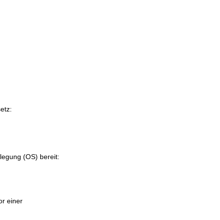
etz:
ilegung (OS) bereit:
or einer