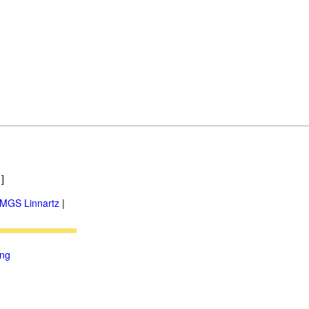
]
MGS Linnartz
|
ung
.