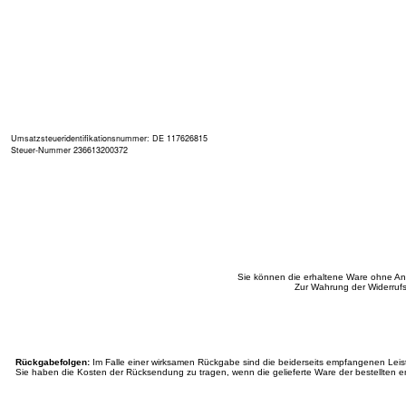
Umsatzsteueridentifikationsnummer: DE 117626815
Steuer-Nummer 236613200372
Sie können die erhaltene Ware ohne An
Zur Wahrung der Widerrufs
Rückgabefolgen:
Im Falle einer wirksamen Rückgabe sind die beiderseits empfangenen Lei
Sie haben die Kosten der Rücksendung zu tragen, wenn die gelieferte Ware der bestellten en