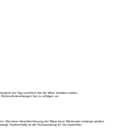
 beginnt am Tag nachdem Sie die Ware erhalten haben.
as Rücknahmeverlangen hat zu erfolgen an:
n. Bei einer Verschlechterung der Ware kann Wertersatz verlangt werden.
igt. Anderenfalls ist die Rücksendung für Sie kostenfrei.