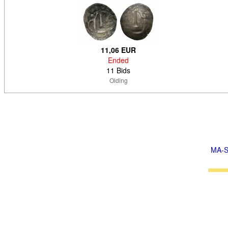
11,06 EUR
Ended
11 Bids
Olding
MA-S