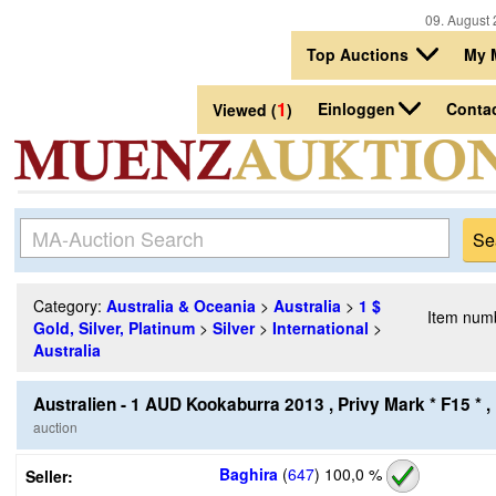
09. August 
Top Auctions
My 
1
Einloggen
Conta
Viewed (
)
Category:
Australia & Oceania
>
Australia
>
1 $
Item num
Gold, Silver, Platinum
>
Silver
>
International
>
Australia
Australien - 1 AUD Kookaburra 2013 , Privy Mark * F15 * ,
auction
Baghira
(
647
)
100,0 %
Seller: