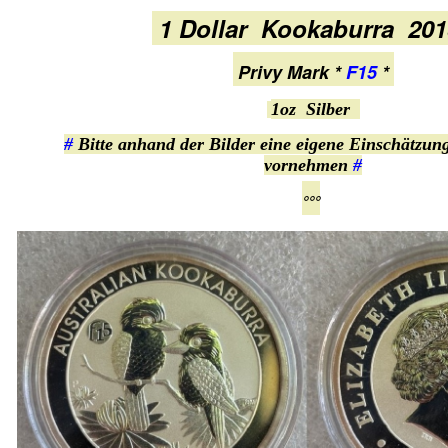
1 Dollar Kookaburra 20
Privy Mark *
F15
*
1oz Silber
#
Bitte anhand der Bilder eine eigene Einschätzun
vornehmen
#
°°°