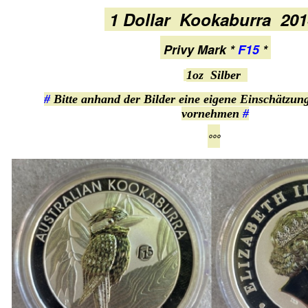
1 Dollar Kookaburra 20
Privy Mark *
F15
*
1oz Silber
#
Bitte anhand der Bilder eine eigene Einschätzun
vornehmen
#
°°°