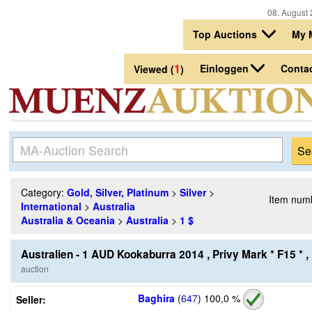
08. August 
Top Auctions
My 
1
Einloggen
Conta
Viewed (
)
Category:
Gold, Silver, Platinum
>
Silver
>
Item num
International
>
Australia
Australia & Oceania
>
Australia
>
1 $
Australien - 1 AUD Kookaburra 2014 , Privy Mark * F15 * ,
auction
Baghira
(
647
)
100,0 %
Seller: