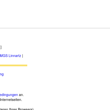
]
MGS Linnartz
|
ung
.
edingungen
an.
Internetseiten.
sieren Ihres Browsers)