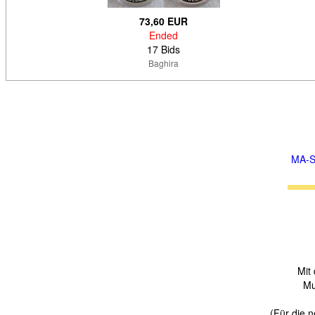
73,60 EUR
Ended
17 Bids
Baghira
MA-S
Mit
Mu
(Für die n