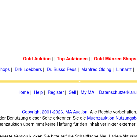
[
Gold Auktion
] [
Top Auktionen
] [
Gold Münzen Shops
hops
|
Dirk Loebbers
|
Dr. Busso Peus
|
Manfred Olding
|
Linnartz
|
Home
|
Help
|
Register
|
Sell
|
My MA
|
Datenschutzerklär
Copyright 2001-2026, MA Auction
. Alle Rechte vorbehalten
 der Benutzung dieser Seite erkennen Sie die
Muenzauktion
Nutzungsb
enzauktion übernimmt keine Haftung für den Inhalt verlinkter externer 
eueste Version klicken Sie bitte auf die Schaltfläche Neu Laden/Aktuali