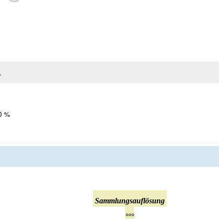
.
0 %
Sammlungsauflösung
°°°