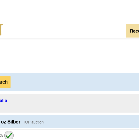
Rece
alia
 1oz Silber
TOP auction
 %