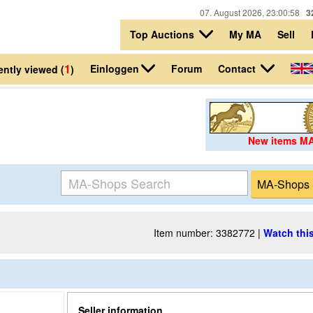
07. August 2026, 23:00:58
3
Top Auctions
My MA
Sell
1
Einloggen
Contact
Forum
ntly viewed (
)
New items M
Item number: 3382772 |
Watch this
Seller information