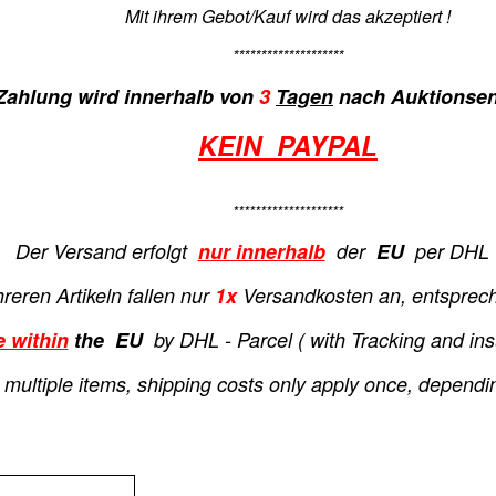
Mit ihrem Gebot/Kauf wird das akzeptiert !
********************
Zahlung wird innerhalb von
3
Tagen
nach Auktionsend
KEIN PAYPAL
********************
Der Versand erfolgt
nur innerhalb
der
EU
per DHL -
eren Artikeln fallen nur
1x
Versandkosten an, entsprec
e within
the EU
by DHL - Parcel ( with T
racking and ins
ultiple items, shipping costs only apply once, dependi