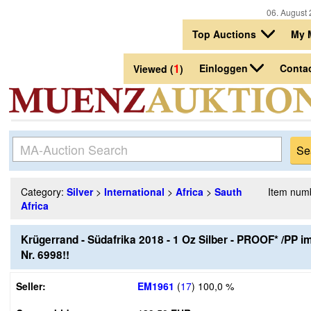
06. August 
Top Auctions
My 
1
Einloggen
Conta
Viewed (
)
Category:
Silver
>
International
>
Africa
>
Sauth
Item num
Africa
Krügerrand - Südafrika 2018 - 1 Oz Silber - PROOF* /PP im 
Nr. 6998!!
Seller:
EM1961
(
17
)
100,0 %