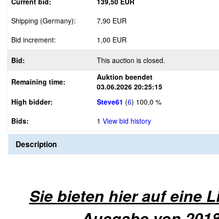
Current bid:
139,50 EUR
Shipping (Germany):
7,90 EUR
Bid increment:
1,00 EUR
Bid:
This auction is closed.
Auktion beendet
Remaining time:
03.06.2026 20:25:15
High bidder:
Steve61
(
6
)
100,0 %
Bids:
1
View bid history
Description
Sie bieten hier auf eine L
Ausgabe von 201