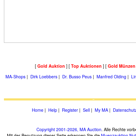
[
Gold Auktion
] [
Top Auktionen
] [
Gold Münzen
MA-Shops
|
Dirk Loebbers
|
Dr. Busso Peus
|
Manfred Olding
|
Li
Home
|
Help
|
Register
|
Sell
|
My MA
|
Datenschut
Copyright 2001-2026, MA Auction
. Alle Rechte vorb
Mit der Benutzung dieser Seite erkennen Sie die
Muenzauktion
Nu