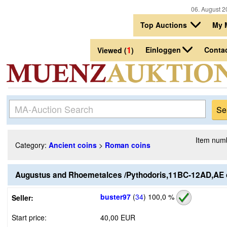
06. August 2
Top Auctions
My 
1
Einloggen
Conta
Viewed (
)
Item num
Category:
Ancient coins
>
Roman coins
Augustus and Rhoemetalces /Pythodoris,11BC-12AD,AE c
buster97
(
34
)
100,0 %
Seller:
Start price:
40,00 EUR