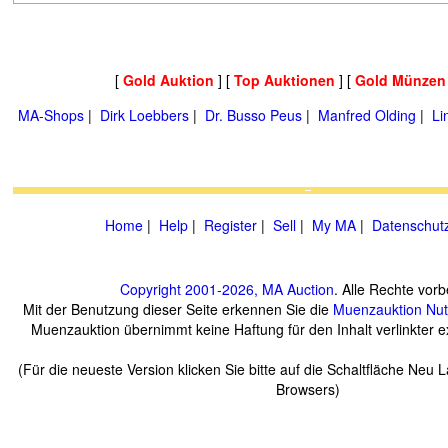
[
Gold Auktion
] [
Top Auktionen
] [
Gold Münzen
MA-Shops
|
Dirk Loebbers
|
Dr. Busso Peus
|
Manfred Olding
|
Li
Home
|
Help
|
Register
|
Sell
|
My MA
|
Datenschut
Copyright 2001-2026, MA Auction
. Alle Rechte vorb
Mit der Benutzung dieser Seite erkennen Sie die
Muenzauktion
Nu
Muenzauktion übernimmt keine Haftung für den Inhalt verlinkter ex
(Für die neueste Version klicken Sie bitte auf die Schaltfläche Neu 
Browsers)