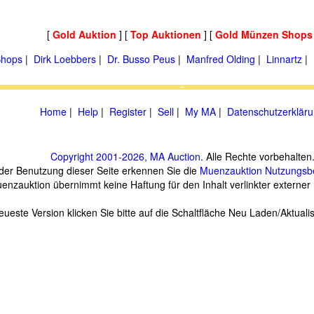
[
Gold Auktion
] [
Top Auktionen
] [
Gold Münzen Shops
hops
|
Dirk Loebbers
|
Dr. Busso Peus
|
Manfred Olding
|
Linnartz
|
Home
|
Help
|
Register
|
Sell
|
My MA
|
Datenschutzerklär
Copyright 2001-2026, MA Auction
. Alle Rechte vorbehalten
 der Benutzung dieser Seite erkennen Sie die
Muenzauktion
Nutzungsb
enzauktion übernimmt keine Haftung für den Inhalt verlinkter externer 
eueste Version klicken Sie bitte auf die Schaltfläche Neu Laden/Aktuali