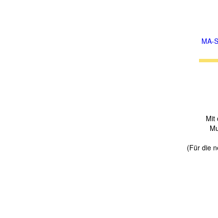
MA-S
Mit
Mu
(Für die n