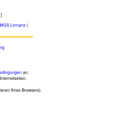
]
MGS Linnartz
|
ung
.
edingungen
an.
Internetseiten.
sieren Ihres Browsers)