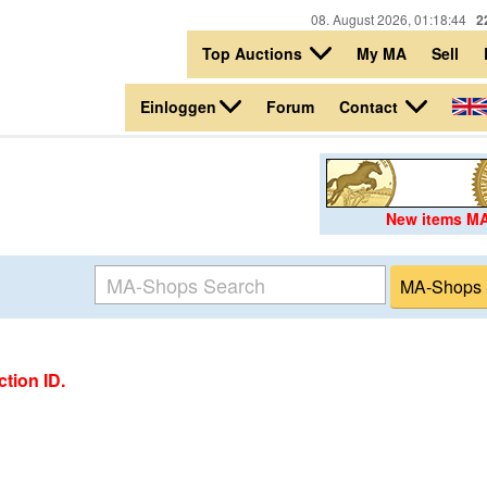
08. August 2026, 01:18:44
2
Top Auctions
My MA
Sell
Einloggen
Contact
Forum
New items M
tion ID.