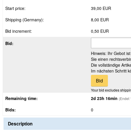
Start price:
39,00 EUR
Shipping (Germany):
8,00 EUR
Bid increment:
0,50 EUR
Bid:
Hinweis: Ihr Gebot is
Sie einen rechtsverbi
Die vollständige Arti
Im nächsten Schritt 
Your bid excludes shippi
Remaining time:
2d 23h 16min
(Endet 
Bids:
0
Description