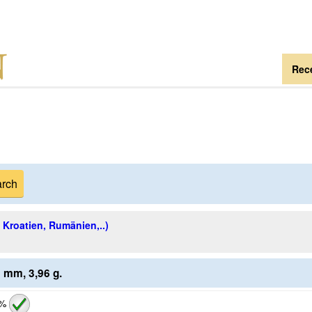
Rece
, Kroatien, Rumänien,..)
 mm, 3,96 g.
 %