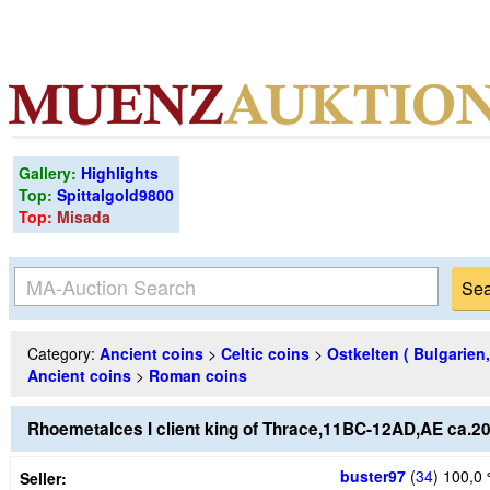
Gallery:
Highlights
Top:
Spittalgold9800
Top:
Misada
Category:
Ancient coins
>
Celtic coins
>
Ostkelten ( Bulgarien
Ancient coins
>
Roman coins
Rhoemetalces I client king of Thrace,11BC-12AD,AE ca.20
buster97
(
34
)
100,0
Seller: