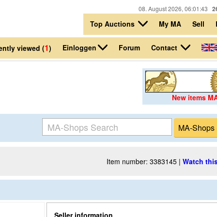
08. August 2026, 06:01:43
2
Top Auctions
My MA
Sell
1
Einloggen
Contact
Forum
ntly viewed (
)
New items M
Item number: 3383145 |
Watch this
Seller information