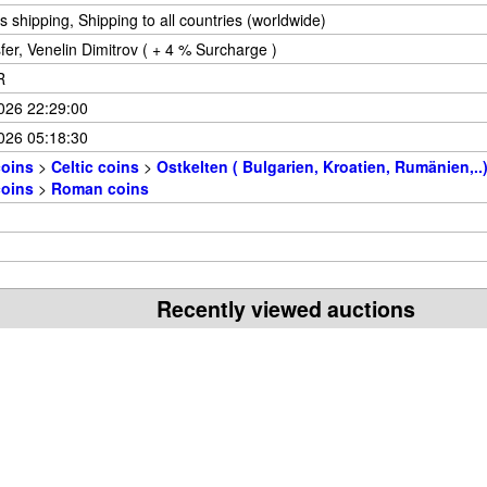
 shipping, Shipping to all countries (worldwide)
fer, Venelin Dimitrov ( + 4 % Surcharge )
R
026 22:29:00
026 05:18:30
coins
>
Celtic coins
>
Ostkelten ( Bulgarien, Kroatien, Rumänien,..
coins
>
Roman coins
Recently viewed auctions