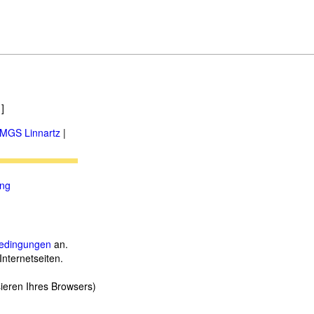
]
MGS Linnartz
|
ung
.
edingungen
an.
Internetseiten.
sieren Ihres Browsers)