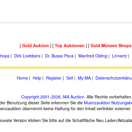
[
Gold Auktion
] [
Top Auktionen
] [
Gold Münzen Shops
hops
|
Dirk Loebbers
|
Dr. Busso Peus
|
Manfred Olding
|
Linnartz
|
Home
|
Help
|
Register
|
Sell
|
My MA
|
Datenschutzerklär
Copyright 2001-2026, MA Auction
. Alle Rechte vorbehalten
 der Benutzung dieser Seite erkennen Sie die
Muenzauktion
Nutzungsb
enzauktion übernimmt keine Haftung für den Inhalt verlinkter externer 
eueste Version klicken Sie bitte auf die Schaltfläche Neu Laden/Aktuali