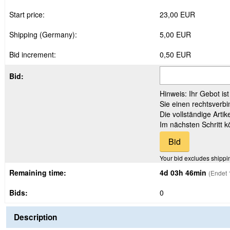
Start price:
23,00 EUR
Shipping (Germany):
5,00 EUR
Bid increment:
0,50 EUR
Bid:
Hinweis: Ihr Gebot is
Sie einen rechtsverbi
Die vollständige Arti
Im nächsten Schritt 
Your bid excludes shippi
Remaining time:
4d 03h 46min
(Endet 
Bids:
0
Description