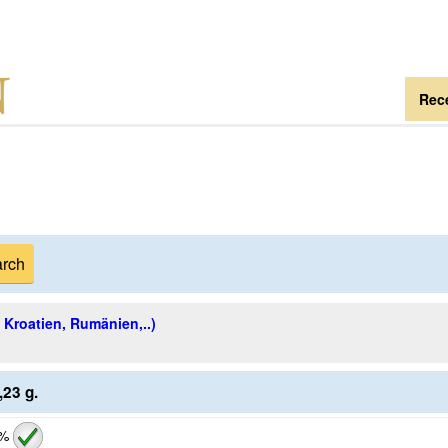
Rece
, Kroatien, Rumänien,..)
23 g.
 %