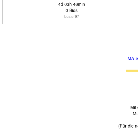
4d 03h 46min
0 Bids
buster97
MA-S
Mit
Mu
(Für die n