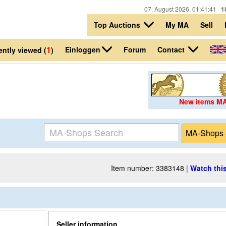
07. August 2026, 01:41:41
1
Top Auctions
My MA
Sell
1
Einloggen
Contact
Forum
ntly viewed (
)
New items M
Item number: 3383148 |
Watch this
Seller information