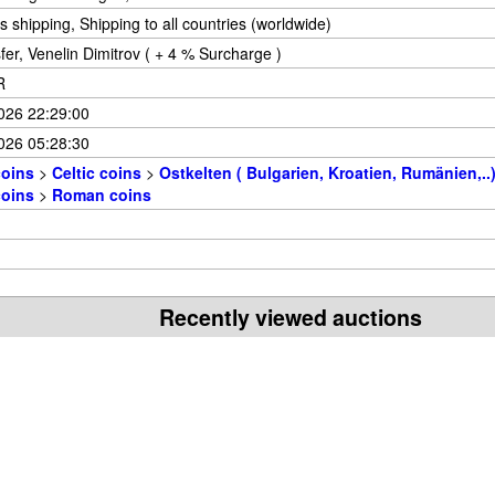
 shipping, Shipping to all countries (worldwide)
fer, Venelin Dimitrov ( + 4 % Surcharge )
R
026 22:29:00
026 05:28:30
coins
>
Celtic coins
>
Ostkelten ( Bulgarien, Kroatien, Rumänien,..
coins
>
Roman coins
Recently viewed auctions