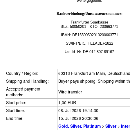
weitergegeben.
Bankverbindung/Umsatzsteuernummer:
Frankfurter Sparkasse
BLZ:
50050201
- KTO: 200663771
IBAN: DE15500502010200663771
SWIFT/BIC: HELADEF1822
Ust-Id.
Nr.
DE
012 807 69167
Country / Region:
60313 Frankfurt am Main, Deutschlan
Shipping and Handling:
Buyer pays shipping, Shipping within 
Accepted payment
Wire transfer
methods:
Start price:
1,00 EUR
Start time:
08. Jul 2026 19:14:30
End time:
15. Jul 2026 20:30:06
Gold, Silver, Platinum
>
Silver
>
Inte