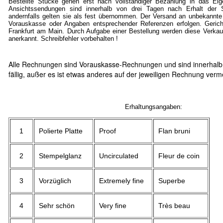
Bestellte Stücke gehen erst nach vollständiger Bezahlung in das Ei
Ansichtssendungen sind innerhalb von drei Tagen nach Erhalt der S
andernfalls gelten sie als fest übernommen. Der Versand an unbekannte
Vorauskasse oder Angaben entsprechender Referenzen erfolgen. Gericht
Frankfurt am Main. Durch Aufgabe einer Bestellung werden diese Verkau
anerkannt. Schreibfehler vorbehalten !
Alle Rechnungen sind Vorauskasse-Rechnungen und sind innerhalb
fällig, außer es ist etwas anderes auf der jeweiligen Rechnung verm
Erhaltungsangaben:
1
Polierte Platte
Proof
Flan bruni
2
Stempelglanz
Uncirculated
Fleur de coin
3
Vorzüglich
Extremely fine
Superbe
4
Sehr schön
Very fine
Très beau