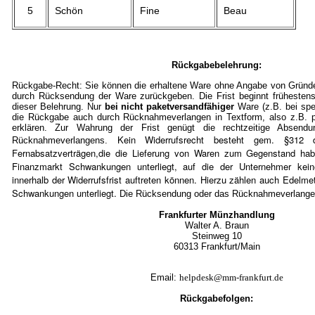
5
Schön
Fine
Beau
Rückgabebelehrung:
Rückgabe-Recht: Sie können die erhaltene Ware ohne Angabe von Gründe
durch Rücksendung der Ware zurückgeben. Die Frist beginnt frühestens
dieser Belehrung. Nur
bei nicht paketversandfähiger
Ware (z.B. bei spe
die Rückgabe auch durch Rücknahmeverlangen in Textform, also z.B. pe
erklären. Zur Wahrung der Frist genügt die rechtzeitige Absen
Kein Widerrufsrecht besteht gem. §3
Rücknahmeverlangens.
Fernabsatzverträgen,die die Lieferung von Waren zum Gegenstand ha
Finanzmarkt Schwankungen unterliegt, auf die der Unternehmer kein
innerhalb der Widerrufsfrist auftreten können. Hierzu zählen auch Edelmet
Schwankungen unterliegt.
Die Rücksendung oder das Rücknahmeverlangen 
Frankfurter Münzhandlung
Walter A. Braun
Steinweg 10
60313 Frankfurt/Mai
n
Email:
helpdesk@mm-frankfurt.de
Rückgabefolgen: