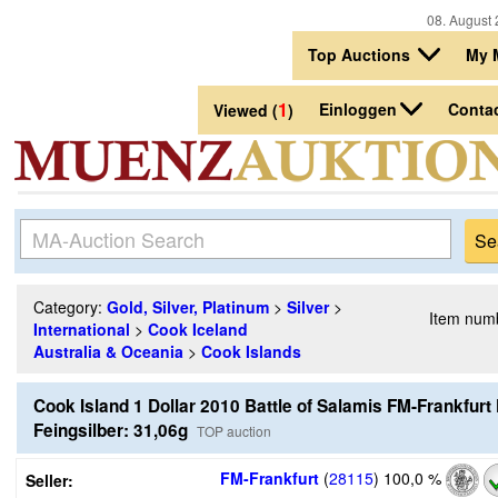
08. August 
Top Auctions
My 
1
Einloggen
Conta
Viewed (
)
Category:
Gold, Silver, Platinum
>
Silver
>
Item num
International
>
Cook Iceland
Australia & Oceania
>
Cook Islands
Cook Island 1 Dollar 2010 Battle of Salamis FM-Frankfur
Feingsilber: 31,06g
TOP auction
FM-Frankfurt
(
28115
)
100,0 %
Seller: