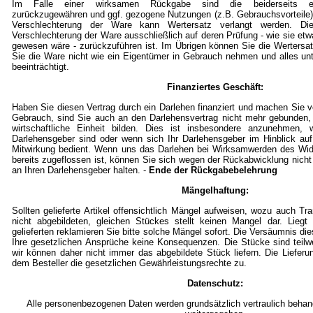
Im Falle einer wirksamen Rückgabe sind die beiderseits em
zurückzugewähren und ggf. gezogene Nutzungen (z.B. Gebrauchsvorteile)
Verschlechterung der Ware kann Wertersatz verlangt werden. Die
Verschlechterung der Ware ausschließlich auf deren Prüfung - wie sie et
gewesen wäre - zurückzuführen ist. Im Übrigen können Sie die Wertersat
Sie die Ware nicht wie ein Eigentümer in Gebrauch nehmen und alles un
beeinträchtigt.
Finanziertes Geschäft:
Haben Sie diesen Vertrag durch ein Darlehen finanziert und machen Sie
Gebrauch, sind Sie auch an den Darlehensvertrag nicht mehr gebunden,
wirtschaftliche Einheit bilden. Dies ist insbesondere anzunehmen, w
Darlehensgeber sind oder wenn sich Ihr Darlehensgeber im Hinblick auf
Mitwirkung bedient. Wenn uns das Darlehen bei Wirksamwerden des Wid
bereits zugeflossen ist, können Sie sich wegen der Rückabwicklung nicht
an Ihren Darlehensgeber halten. -
Ende der Rückgabebelehrung
Mängelhaftung:
Sollten gelieferte Artikel offensichtlich Mängel aufweisen, wozu auch T
nicht abgebildeten, gleichen Stückes stellt keinen Mangel dar. Lieg
gelieferten reklamieren Sie bitte solche Mängel sofort. Die Versäumnis die
Ihre gesetzlichen Ansprüche keine Konsequenzen. Die Stücke sind teil
wir können daher nicht immer das abgebildete Stück liefern. Die Lieferu
dem Besteller die gesetzlichen Gewährleistungsrechte zu.
Datenschutz:
Alle personenbezogenen Daten werden grundsätzlich vertraulich behande