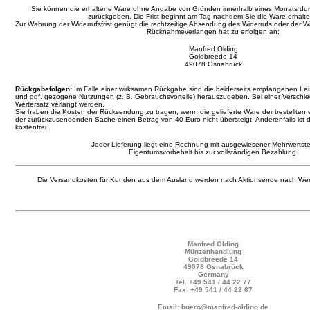
Sie können die erhaltene Ware ohne Angabe von Gründen innerhalb eines Monats d
zurückgeben. Die Frist beginnt am Tag nachdem Sie die Ware erhalt
Zur Wahrung der Widerrufsfrist genügt die rechtzeitige Absendung des Widerrufs oder der
Rücknahmeverlangen hat zu erfolgen an:
Manfred Olding
Goldbreede 14
49078 Osnabrück
Rückgabefolgen:
Im Falle einer wirksamen Rückgabe sind die beiderseits empfangenen L
und ggf. gezogene Nutzungen (z. B. Gebrauchsvorteile) herauszugeben. Bei einer Verschl
Wertersatz verlangt werden.
Sie haben die Kosten der Rücksendung zu tragen, wenn die gelieferte Ware der bestellten 
der zurückzusendenden Sache einen Betrag von 40 Euro nicht übersteigt. Anderenfalls ist 
kostenfrei.
Jeder Lieferung liegt eine Rechnung mit ausgewiesener Mehrwertste
Eigentumsvorbehalt bis zur vollständigen Bezahlung.
Die Versandkosten für Kunden aus dem Ausland werden nach Aktionsende nach Wer
Manfred Olding
Münzenhandlung
Goldbreede 14
49078 Osnabrück
Germany
Tel.
+49 541 / 44 22 77
Fax +49 541 / 44 22 67
Email: buero@manfred-olding.de