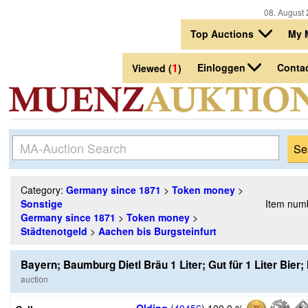
08. August 
Top Auctions
My 
1
Einloggen
Conta
Viewed (
)
Category:
Germany since 1871
>
Token money
>
Sonstige
Item num
Germany since 1871
>
Token money
>
Städtenotgeld
>
Aachen bis Burgsteinfurt
Bayern; Baumburg Dietl Bräu 1 Liter; Gut für 1 Liter Bie
auction
Olding
(
40456
)
100,0 %