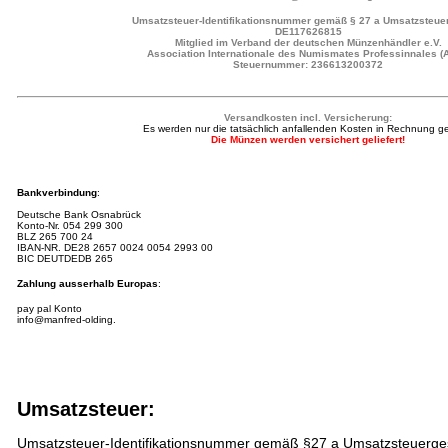
Umsatzsteuer-Identifikationsnummer gemäß § 27 a Umsatzsteuer
DE117626815
Mitglied im Verband der deutschen Münzenhändler e.V.
Association Internationale des Numismates Professinnales (
Steuernummer: 236613200372
Versandkosten incl. Versicherung:
Es werden nur die tatsächlich anfallenden Kosten in Rechnung ges
Die Münzen werden versichert geliefert!
Bankverbindung
:
Deutsche Bank Osnabrück
Konto-Nr.
054 299 300
BLZ 265 700 24
IBAN-NR.
DE28 2657 0024 0054 2993 00
BIC DEUTDEDB 265
Zahlung ausserhalb Europas
:
pay pal Konto
info@manfred-olding.
Umsatzsteuer:
Umsatzsteuer-Identifikationsnummer gemäß §27 a Umsatzsteuerge