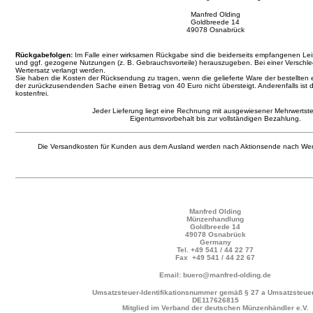
Manfred Olding
Goldbreede 14
49078 Osnabrück
Rückgabefolgen:
Im Falle einer wirksamen Rückgabe sind die beiderseits empfangenen L
und ggf. gezogene Nutzungen (z. B. Gebrauchsvorteile) herauszugeben. Bei einer Verschl
Wertersatz verlangt werden.
Sie haben die Kosten der Rücksendung zu tragen, wenn die gelieferte Ware der bestellten 
der zurückzusendenden Sache einen Betrag von 40 Euro nicht übersteigt. Anderenfalls ist 
kostenfrei.
Jeder Lieferung liegt eine Rechnung mit ausgewiesener Mehrwertste
Eigentumsvorbehalt bis zur vollständigen Bezahlung.
Die Versandkosten für Kunden aus dem Ausland werden nach Aktionsende nach Wer
Manfred Olding
Münzenhandlung
Goldbreede 14
49078 Osnabrück
Germany
Tel.
+49 541 / 44 22 77
Fax +49 541 / 44 22 67
Email: buero@manfred-olding.de
Umsatzsteuer-Identifikationsnummer gemäß § 27 a Umsatzsteuer
DE117626815
Mitglied im Verband der deutschen Münzenhändler e.V.