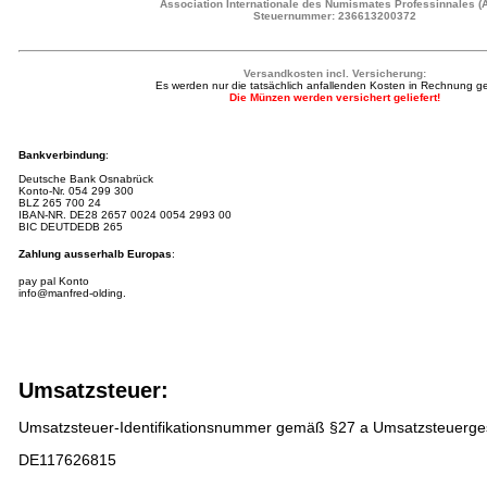
Association Internationale des Numismates Professinnales (
Steuernummer: 236613200372
Versandkosten incl. Versicherung:
Es werden nur die tatsächlich anfallenden Kosten in Rechnung ges
Die Münzen werden versichert geliefert!
Bankverbindung
:
Deutsche Bank Osnabrück
Konto-Nr.
054 299 300
BLZ 265 700 24
IBAN-NR.
DE28 2657 0024 0054 2993 00
BIC DEUTDEDB 265
Zahlung ausserhalb Europas
:
pay pal Konto
info@manfred-olding.
Umsatzsteuer:
Umsatzsteuer-Identifikationsnummer gemäß §27 a Umsatzsteuerge
DE117626815