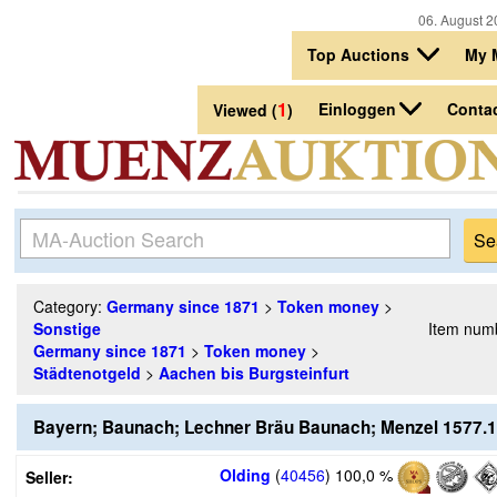
06. August 2
Top Auctions
My 
1
Einloggen
Conta
Viewed (
)
Category:
Germany since 1871
>
Token money
>
Sonstige
Item num
Germany since 1871
>
Token money
>
Städtenotgeld
>
Aachen bis Burgsteinfurt
Bayern; Baunach; Lechner Bräu Baunach; Menzel 1577.
Olding
(
40456
)
100,0 %
Seller: