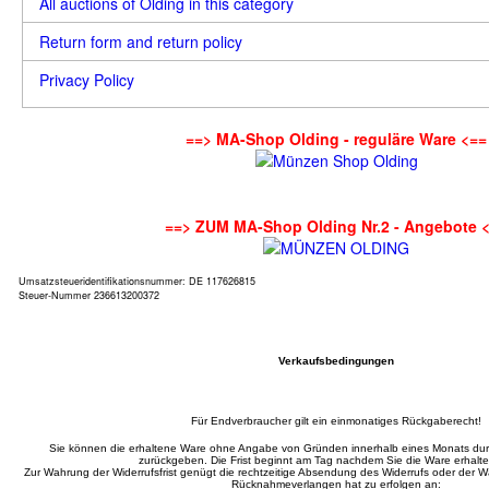
All auctions of Olding in this category
Return form and return policy
Privacy Policy
==> MA-Shop Olding - reguläre Ware <==
==> ZUM MA-Shop Olding Nr.2 - Angebote 
Umsatzsteueridentifikationsnummer: DE 117626815
Steuer-Nummer 236613200372
Verkaufsbedingungen
Für Endverbraucher gilt ein einmonatiges Rückgaberecht!
Sie können die erhaltene Ware ohne Angabe von Gründen innerhalb eines Monats d
zurückgeben. Die Frist beginnt am Tag nachdem Sie die Ware erhalt
Zur Wahrung der Widerrufsfrist genügt die rechtzeitige Absendung des Widerrufs oder der
Rücknahmeverlangen hat zu erfolgen an: