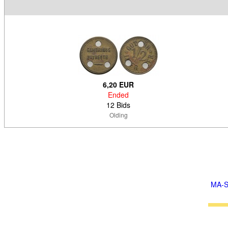
6,20 EUR
Ended
12 Bids
Olding
MA-S