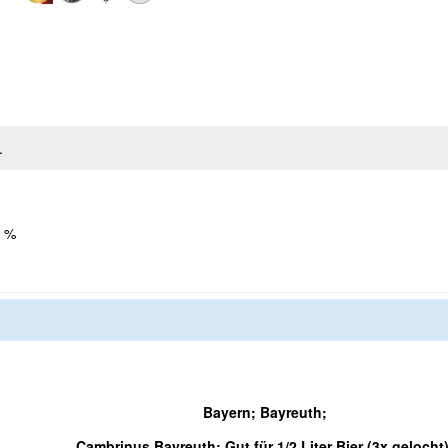
.
 %
Bayern; Bayreuth;
Cambrinus Bayreuth; Gut für 1/2 Liter Bier (3x gelocht)