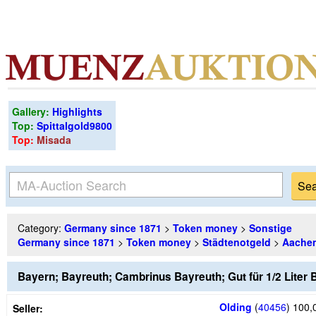
Gallery:
Highlights
Top:
Spittalgold9800
Top:
Misada
Category:
Germany since 1871
>
Token money
>
Sonstige
Germany since 1871
>
Token money
>
Städtenotgeld
>
Aachen
Bayern; Bayreuth; Cambrinus Bayreuth; Gut für 1/2 Liter 
Olding
(
40456
)
100,
Seller: