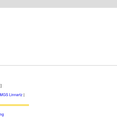
]
MGS Linnartz
|
ung