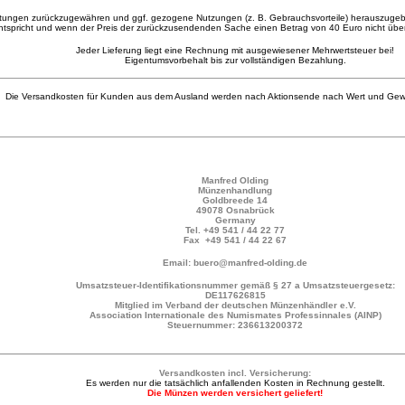
stungen zurückzugewähren und ggf. gezogene Nutzungen (z. B. Gebrauchsvorteile) herauszugebe
tspricht und wenn der Preis der zurückzusendenden Sache einen Betrag von 40 Euro nicht überste
Jeder Lieferung liegt eine Rechnung mit ausgewiesener Mehrwertsteuer bei!
Eigentumsvorbehalt bis zur vollständigen Bezahlung.
Die Versandkosten für Kunden aus dem Ausland werden nach Aktionsende nach Wert und Gewi
Manfred Olding
Münzenhandlung
Goldbreede 14
49078 Osnabrück
Germany
Tel.
+49 541 / 44 22 77
Fax +49 541 / 44 22 67
Email: buero@manfred-olding.de
Umsatzsteuer-Identifikationsnummer gemäß § 27 a Umsatzsteuergesetz:
DE117626815
Mitglied im Verband der deutschen Münzenhändler e.V.
Association Internationale des Numismates Professinnales (AINP)
Steuernummer: 236613200372
Versandkosten incl. Versicherung:
Es werden nur die tatsächlich anfallenden Kosten in Rechnung gestellt.
Die Münzen werden versichert geliefert!