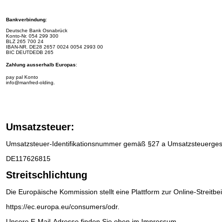
Bankverbindung
:
Deutsche Bank Osnabrück
Konto-Nr.
054 299 300
BLZ 265 700 24
IBAN-NR.
DE28 2657 0024 0054 2993 00
BIC DEUTDEDB 265
Zahlung ausserhalb Europas
:
pay pal Konto
info@manfred-olding.
Umsatzsteuer:
Umsatzsteuer-Identifikationsnummer gemäß §27 a Umsatzsteuerges
DE117626815
Streitschlichtung
Die Europäische Kommission stellt eine Plattform zur Online-Streitbe
https://ec.europa.eu/consumers/odr
.
Unsere E-Mail-Adresse finden Sie oben im Impressum.