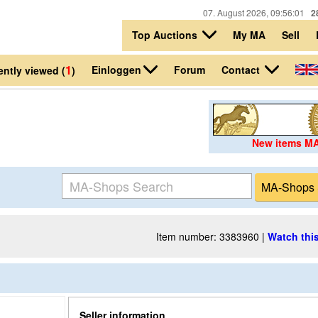
07. August 2026, 09:56:01
2
Top Auctions
My MA
Sell
1
Einloggen
Contact
Forum
ntly viewed (
)
New items M
Item number: 3383960 |
Watch this
Seller information