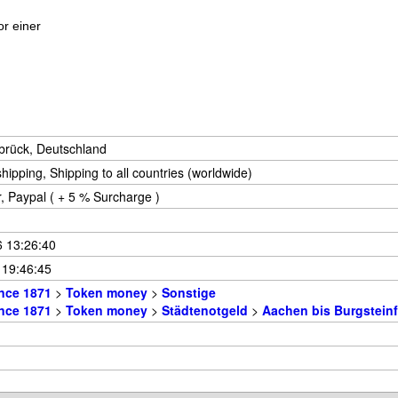
or einer
rück, Deutschland
hipping, Shipping to all countries (worldwide)
r, Paypal ( + 5 % Surcharge )
6 13:26:40
 19:46:45
nce 1871
>
Token money
>
Sonstige
nce 1871
>
Token money
>
Städtenotgeld
>
Aachen bis Burgsteinf