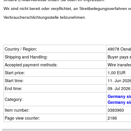
Wir sind nicht bereit oder verpflichtet, an Streitbeilegungsverfahren v
Verbraucherschlichtungsstelle teilzunehmen.
Country / Region:
49078 Osnab
Shipping and Handling:
Buyer pays s
Accepted payment methods:
Wire transfe
Start price:
1,00 EUR
Start time:
11. Jun 202
End time:
09. Jul 2026
Germany si
Category:
Germany si
Item number:
3383960
Page view counter:
2186