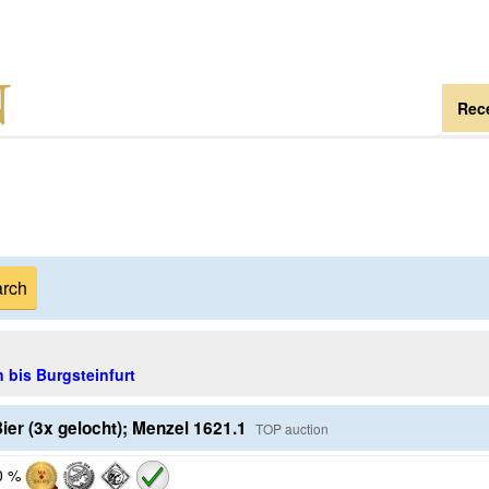
Rece
 bis Burgsteinfurt
Bier (3x gelocht); Menzel 1621.1
TOP auction
0 %