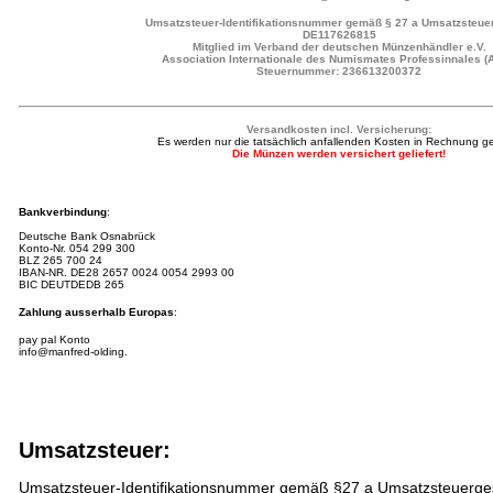
Umsatzsteuer-Identifikationsnummer gemäß § 27 a Umsatzsteuer
DE117626815
Mitglied im Verband der deutschen Münzenhändler e.V.
Association Internationale des Numismates Professinnales (
Steuernummer: 236613200372
Versandkosten incl. Versicherung:
Es werden nur die tatsächlich anfallenden Kosten in Rechnung ges
Die Münzen werden versichert geliefert!
Bankverbindung
:
Deutsche Bank Osnabrück
Konto-Nr.
054 299 300
BLZ 265 700 24
IBAN-NR.
DE28 2657 0024 0054 2993 00
BIC DEUTDEDB 265
Zahlung ausserhalb Europas
:
pay pal Konto
info@manfred-olding.
Umsatzsteuer:
Umsatzsteuer-Identifikationsnummer gemäß §27 a Umsatzsteuerge