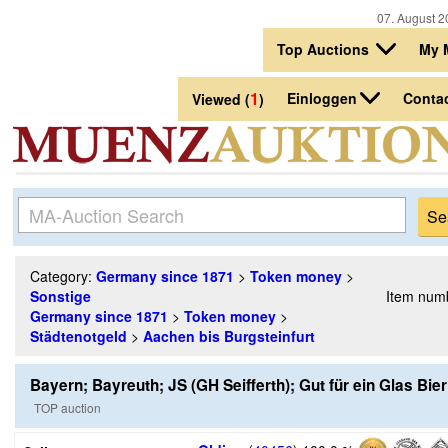
07. August 2
Top Auctions
My 
1
Einloggen
Conta
Viewed (
)
Category:
Germany since 1871
>
Token money
>
Sonstige
Item num
Germany since 1871
>
Token money
>
Städtenotgeld
>
Aachen bis Burgsteinfurt
Bayern; Bayreuth; JS (GH Seifferth); Gut für ein Glas Bier
TOP auction