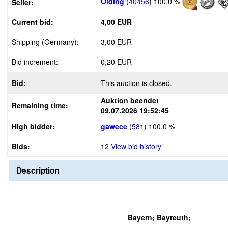
Olding
(
40456
)
100,0 %
Seller:
Current bid:
4,00 EUR
Shipping (Germany):
3,00 EUR
Bid increment:
0,20 EUR
Bid:
This auction is closed.
Auktion beendet
Remaining time:
09.07.2026 19:52:45
High bidder:
gawece
(
581
)
100,0 %
Bids:
12
View bid history
Description
Bayern; Bayreuth;