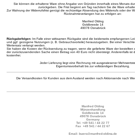
Sie können die erhaltene Ware ohne Angabe von Gründen innerhalb eines Monats d
zurückgeben. Die Frist beginnt am Tag nachdem Sie die Ware erhalt
Zur Wahrung der Widerrufsfrist genügt die rechtzeitige Absendung des Widerrufs oder der
Rücknahmeverlangen hat zu erfolgen an:
Manfred Olding
Goldbreede 14
49078 Osnabrück
Rückgabefolgen:
Im Falle einer wirksamen Rückgabe sind die beiderseits empfangenen L
und ggf. gezogene Nutzungen (z. B. Gebrauchsvorteile) herauszugeben. Bei einer Verschl
Wertersatz verlangt werden.
Sie haben die Kosten der Rücksendung zu tragen, wenn die gelieferte Ware der bestellten 
der zurückzusendenden Sache einen Betrag von 40 Euro nicht übersteigt. Anderenfalls ist 
kostenfrei.
Jeder Lieferung liegt eine Rechnung mit ausgewiesener Mehrwertste
Eigentumsvorbehalt bis zur vollständigen Bezahlung.
Die Versandkosten für Kunden aus dem Ausland werden nach Aktionsende nach Wer
Manfred Olding
Münzenhandlung
Goldbreede 14
49078 Osnabrück
Germany
Tel.
+49 541 / 44 22 77
Fax +49 541 / 44 22 67
Email: buero@manfred-olding.de