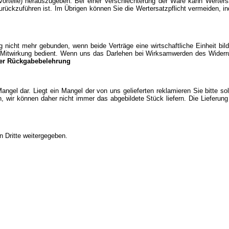
rteile) herauszugeben. Bei einer Verschlechterung der Ware kann Wertersa
urückzuführen ist. Im Übrigen können Sie die Wertersatzpflicht vermeiden, i
icht mehr gebunden, wenn beide Verträge eine wirtschaftliche Einheit bild
er Mitwirkung bedient. Wenn uns das Darlehen bei Wirksamwerden des Widerr
er Rückgabebelehrung
Mangel dar. Liegt ein Mangel der von uns gelieferten reklamieren Sie bitte s
, wir können daher nicht immer das abgebildete Stück liefern. Die Lieferun
n Dritte weitergegeben.