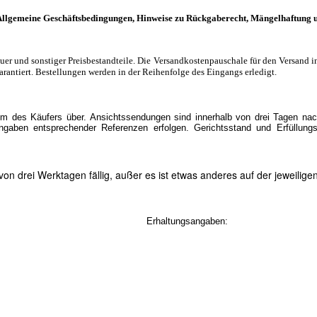
llgemeine Geschäftsbedingungen, Hinweise zu Rückgaberecht, Mängelhaftung 
euer und sonstiger Preisbestandteile. Die Versandkostenpauschale für den Versand i
arantiert. Bestellungen werden in der Reihenfolge des Eingangs erledigt.
um des Käufers über. Ansichtssendungen sind innerhalb von drei Tagen nach
aben entsprechender Referenzen erfolgen. Gerichtsstand und Erfüllungs
n drei Werktagen fällig, außer es ist etwas anderes auf der jeweilig
Erhaltungsangaben: