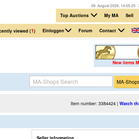
06. August 2026, 14:05:25
Top Auctions
My MA
Sell
1
Einloggen
Contact
Forum
cently viewed (
)
New items 
Item number: 3384424 |
Watch th
Seller information