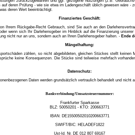
istungen zurückzugewähren und ggf. gezogene Nutzungen (z.B. Gebrauchsvo
h auf deren Prüfung - wie sie etwa im Ladengeschäft üblich gewesen wäre - z
was deren Wert beeinträchtigt.
Finanziertes Geschäft:
on Ihrem Rückgabe-Recht Gebrauch, sind Sie auch an den Darlehensvertrag n
oder wenn sich Ihr Darlehensgeber im Hinblick auf die Finanzierung unser
ng nicht nur an uns, sondern auch an Ihren Darlehensgeber halten. -
Ende d
Mängelhaftung:
nsportschäden zählen, so nicht abgebildeten, gleichen Stückes stellt keinen 
Ansprüche keine Konsequenzen. Die Stücke sind teilweise mehrfach vorhanden
Datenschutz:
sonenbezogenen Daten werden grundsätzlich vertraulich behandelt und nicht a
Bankverbindung/Umsatzsteuernummer:
Frankfurter Sparkasse
BLZ:
50050201
- KTO: 200663771
IBAN: DE15500502010200663771
SWIFT/BIC: HELADEF1822
Ust-Id.
Nr.
DE
012 807 69167