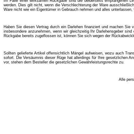
Im Falle einer wirksamen Rückgabe sind die beiderseits empfangenen Le
werden. Dies gilt nicht, wenn die Verschlechterung der Ware ausschließlic
Ware nicht wie ein Eigentümer in Gebrauch nehmen und alles unterlassen, 
Haben Sie diesen Vertrag durch ein Darlehen finanziert und machen Sie v
insbesondere anzunehmen, wenn wir gleichzeitig Ihr Darlehensgeber sind 
Rückgabe bereits zugeflossen ist, können Sie sich wegen der Rückabwicklu
Sollten gelieferte Artikel offensichtlich Mängel aufweisen, wozu auch Tra
sofort. Die Versäumnis dieser Rüge hat allerdings für Ihre gesetzlichen 
vor, stehen dem Besteller die gesetzlichen Gewährleistungsrechte zu.
Alle per