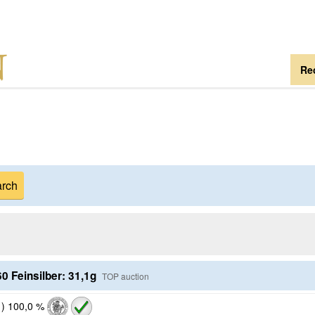
Re
0 Feinsilber: 31,1g
TOP auction
1
)
100,0 %