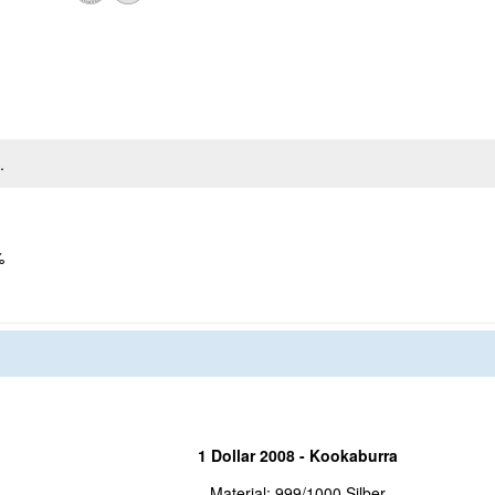
.
%
1 Dollar 2008 - Kookaburra
Material: 999/1000 Silber