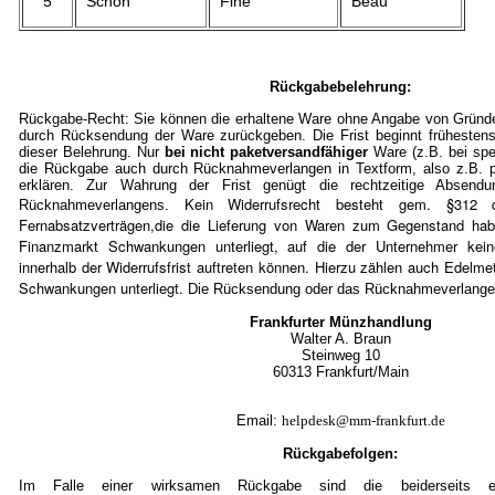
5
Schön
Fine
Beau
Rückgabebelehrung:
Rückgabe-Recht: Sie können die erhaltene Ware ohne Angabe von Gründe
durch Rücksendung der Ware zurückgeben. Die Frist beginnt frühestens
dieser Belehrung. Nur
bei nicht paketversandfähiger
Ware (z.B. bei spe
die Rückgabe auch durch Rücknahmeverlangen in Textform, also z.B. pe
erklären. Zur Wahrung der Frist genügt die rechtzeitige Absen
Kein Widerrufsrecht besteht gem. §3
Rücknahmeverlangens.
Fernabsatzverträgen,die die Lieferung von Waren zum Gegenstand ha
Finanzmarkt Schwankungen unterliegt, auf die der Unternehmer kein
innerhalb der Widerrufsfrist auftreten können. Hierzu zählen auch Edelmet
Schwankungen unterliegt.
Die Rücksendung oder das Rücknahmeverlangen 
Frankfurter Münzhandlung
Walter A. Braun
Steinweg 10
60313 Frankfurt/Mai
n
Email:
helpdesk@mm-frankfurt.de
Rückgabefolgen:
Im Falle einer wirksamen Rückgabe sind die beiderseits em