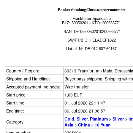
Bankverbindung/Umsatzsteuernummer:
Frankfurter Sparkasse
BLZ:
50050201
- KTO: 200663771
IBAN: DE15500502010200663771
SWIFT/BIC: HELADEF1822
Ust-Id.
Nr.
DE
012 807 69167
Country / Region:
60313 Frankfurt am Main, Deutschl
Shipping and Handling:
Buyer pays shipping, Shipping withi
Accepted payment methods:
Wire transfer
Start price:
1,00 EUR
Start time:
01. Jul 2026 22:11:47
End time:
06. Jul 2026 21:08:57
Gold, Silver, Platinum
>
Silver
>
In
Category:
Asia
>
China
>
10 Yuan
Item number:
3385094