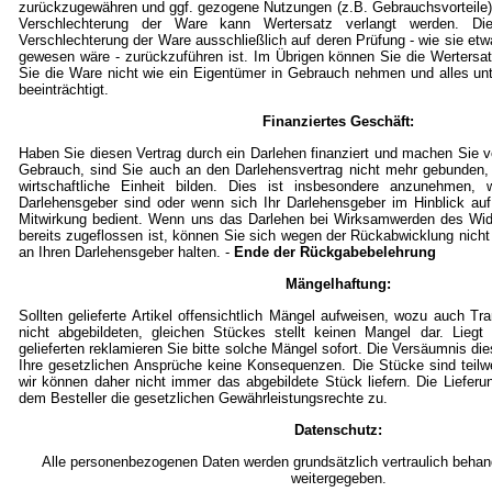
zurückzugewähren und ggf. gezogene Nutzungen (z.B. Gebrauchsvorteile)
Verschlechterung der Ware kann Wertersatz verlangt werden. Die
Verschlechterung der Ware ausschließlich auf deren Prüfung - wie sie et
gewesen wäre - zurückzuführen ist. Im Übrigen können Sie die Wertersat
Sie die Ware nicht wie ein Eigentümer in Gebrauch nehmen und alles un
beeinträchtigt.
Finanziertes Geschäft:
Haben Sie diesen Vertrag durch ein Darlehen finanziert und machen Sie
Gebrauch, sind Sie auch an den Darlehensvertrag nicht mehr gebunden,
wirtschaftliche Einheit bilden. Dies ist insbesondere anzunehmen, w
Darlehensgeber sind oder wenn sich Ihr Darlehensgeber im Hinblick auf
Mitwirkung bedient. Wenn uns das Darlehen bei Wirksamwerden des Wid
bereits zugeflossen ist, können Sie sich wegen der Rückabwicklung nicht
an Ihren Darlehensgeber halten. -
Ende der Rückgabebelehrung
Mängelhaftung:
Sollten gelieferte Artikel offensichtlich Mängel aufweisen, wozu auch T
nicht abgebildeten, gleichen Stückes stellt keinen Mangel dar. Lieg
gelieferten reklamieren Sie bitte solche Mängel sofort. Die Versäumnis die
Ihre gesetzlichen Ansprüche keine Konsequenzen. Die Stücke sind teil
wir können daher nicht immer das abgebildete Stück liefern. Die Lieferu
dem Besteller die gesetzlichen Gewährleistungsrechte zu.
Datenschutz:
Alle personenbezogenen Daten werden grundsätzlich vertraulich behande
weitergegeben.