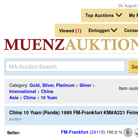
09. August 
Top Auctions
My 
1
Einloggen
Conta
Viewed (
)
Category:
Gold, Silver, Platinum
>
Silver
>
Item num
International
>
China
Asia
>
China
>
10 Yuan
China 10 Yuan (Panda) 1989 FM-Frankfurt KM#A221 Feins
auction
FM-Frankfurt
(
28115
)
100,0 %
Seller: