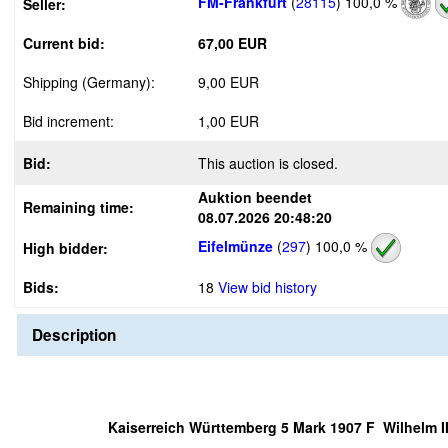
FM-Frankfurt
(
28115
)
100,0 %
Seller:
Current bid:
67,00 EUR
Shipping (Germany):
9,00 EUR
Bid increment:
1,00 EUR
Bid:
This auction is closed.
Auktion beendet
Remaining time:
08.07.2026 20:48:20
Eifelmünze
(
297
)
100,0 %
High bidder:
Bids:
18
View bid history
Description
Kaiserreich Württemberg 5 Mark 1907 F Wilhelm II