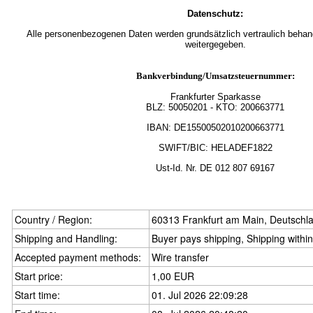
Datenschutz:
Alle personenbezogenen Daten werden grundsätzlich vertraulich behande
weitergegeben.
Bankverbindung/Umsatzsteuernummer:
Frankfurter Sparkasse
BLZ:
50050201
- KTO: 200663771
IBAN: DE15500502010200663771
SWIFT/BIC: HELADEF1822
Ust-Id.
Nr.
DE
012 807 69167
Country / Region:
60313 Frankfurt am Main, Deutschl
Shipping and Handling:
Buyer pays shipping, Shipping withi
Accepted payment methods:
Wire transfer
Start price:
1,00 EUR
Start time:
01. Jul 2026 22:09:28