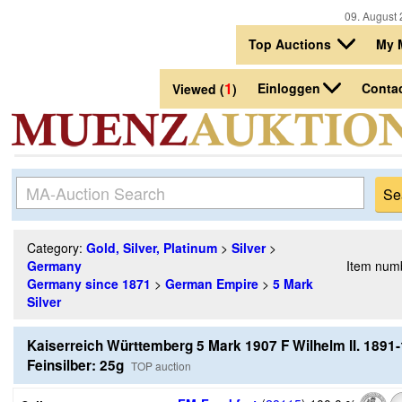
09. August 
Top Auctions
My 
1
Einloggen
Conta
Viewed (
)
Category:
Gold, Silver, Platinum
>
Silver
>
Germany
Item num
Germany since 1871
>
German Empire
>
5 Mark
Silver
Kaiserreich Württemberg 5 Mark 1907 F Wilhelm II. 1891
Feinsilber: 25g
TOP auction