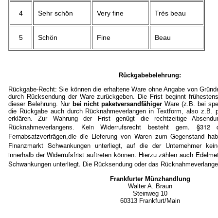
4
Sehr schön
Very fine
Très beau
5
Schön
Fine
Beau
Rückgabebelehrung:
Rückgabe-Recht: Sie können die erhaltene Ware ohne Angabe von Gründe
durch Rücksendung der Ware zurückgeben. Die Frist beginnt frühestens
dieser Belehrung. Nur
bei nicht paketversandfähiger
Ware (z.B. bei spe
die Rückgabe auch durch Rücknahmeverlangen in Textform, also z.B. pe
erklären. Zur Wahrung der Frist genügt die rechtzeitige Absen
Kein Widerrufsrecht besteht gem. §3
Rücknahmeverlangens.
Fernabsatzverträgen,die die Lieferung von Waren zum Gegenstand ha
Finanzmarkt Schwankungen unterliegt, auf die der Unternehmer kein
innerhalb der Widerrufsfrist auftreten können. Hierzu zählen auch Edelmet
Schwankungen unterliegt.
Die Rücksendung oder das Rücknahmeverlangen 
Frankfurter Münzhandlung
Walter A. Braun
Steinweg 10
60313 Frankfurt/Mai
n