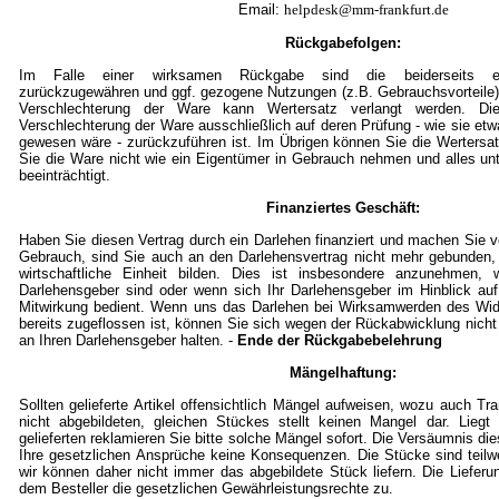
Email:
helpdesk@mm-frankfurt.de
Rückgabefolgen:
Im Falle einer wirksamen Rückgabe sind die beiderseits em
zurückzugewähren und ggf. gezogene Nutzungen (z.B. Gebrauchsvorteile)
Verschlechterung der Ware kann Wertersatz verlangt werden. Die
Verschlechterung der Ware ausschließlich auf deren Prüfung - wie sie et
gewesen wäre - zurückzuführen ist. Im Übrigen können Sie die Wertersat
Sie die Ware nicht wie ein Eigentümer in Gebrauch nehmen und alles un
beeinträchtigt.
Finanziertes Geschäft:
Haben Sie diesen Vertrag durch ein Darlehen finanziert und machen Sie
Gebrauch, sind Sie auch an den Darlehensvertrag nicht mehr gebunden,
wirtschaftliche Einheit bilden. Dies ist insbesondere anzunehmen, w
Darlehensgeber sind oder wenn sich Ihr Darlehensgeber im Hinblick auf
Mitwirkung bedient. Wenn uns das Darlehen bei Wirksamwerden des Wid
bereits zugeflossen ist, können Sie sich wegen der Rückabwicklung nicht
an Ihren Darlehensgeber halten. -
Ende der Rückgabebelehrung
Mängelhaftung:
Sollten gelieferte Artikel offensichtlich Mängel aufweisen, wozu auch T
nicht abgebildeten, gleichen Stückes stellt keinen Mangel dar. Lieg
gelieferten reklamieren Sie bitte solche Mängel sofort. Die Versäumnis die
Ihre gesetzlichen Ansprüche keine Konsequenzen. Die Stücke sind teil
wir können daher nicht immer das abgebildete Stück liefern. Die Lieferu
dem Besteller die gesetzlichen Gewährleistungsrechte zu.