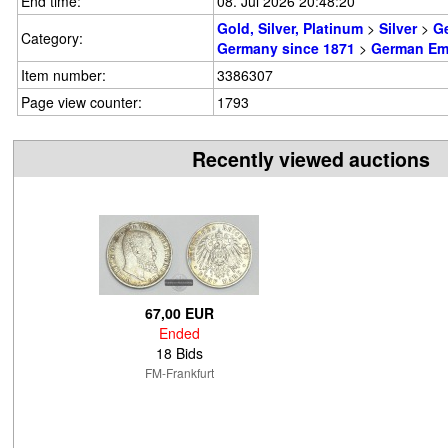
End time:
08. Jul 2026 20:48:20
Gold, Silver, Platinum
>
Silver
>
G
Category:
Germany since 1871
>
German Em
Item number:
3386307
Page view counter:
1793
Recently viewed auctions
67,00 EUR
Ended
18 Bids
FM-Frankfurt