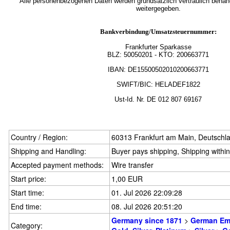
Alle personenbezogenen Daten werden grundsätzlich vertraulich behande
weitergegeben.
Bankverbindung/Umsatzsteuernummer:
Frankfurter Sparkasse
BLZ:
50050201
- KTO: 200663771
IBAN: DE15500502010200663771
SWIFT/BIC: HELADEF1822
Ust-Id.
Nr.
DE
012 807 69167
Country / Region:
60313 Frankfurt am Main, Deutschl
Shipping and Handling:
Buyer pays shipping, Shipping withi
Accepted payment methods:
Wire transfer
Start price:
1,00 EUR
Start time:
01. Jul 2026 22:09:28
End time:
08. Jul 2026 20:51:20
Germany since 1871
>
German Em
Category: