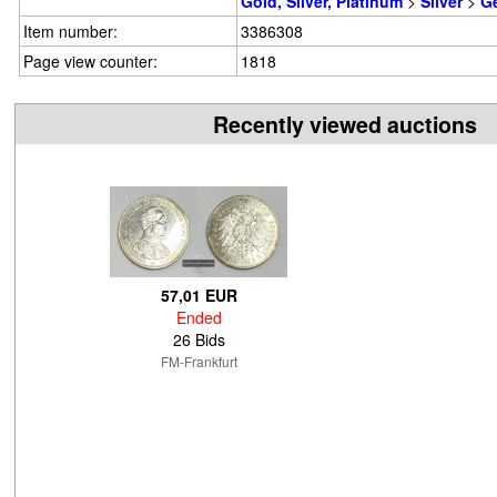
Gold, Silver, Platinum
>
Silver
>
G
Item number:
3386308
Page view counter:
1818
Recently viewed auctions
57,01 EUR
Ended
26 Bids
FM-Frankfurt