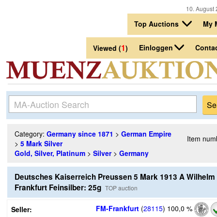
10. August 
Top Auctions
My 
1
Einloggen
Conta
Viewed (
)
Category:
Germany since 1871
>
German Empire
Item num
>
5 Mark Silver
Gold, Silver, Platinum
>
Silver
>
Germany
Deutsches Kaiserreich Preussen 5 Mark 1913 A Wilhelm I
Frankfurt Feinsilber: 25g
TOP auction
FM-Frankfurt
(
28115
)
100,0 %
Seller: