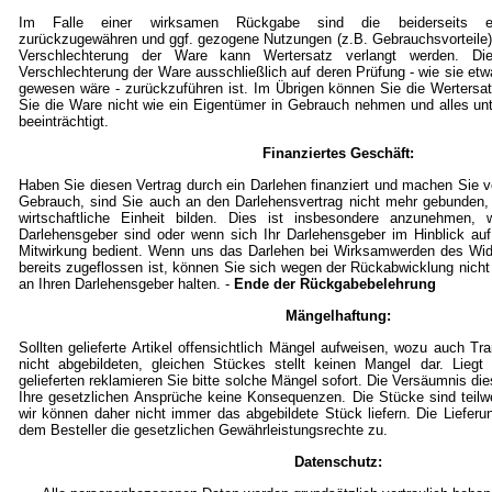
Im Falle einer wirksamen Rückgabe sind die beiderseits em
zurückzugewähren und ggf. gezogene Nutzungen (z.B. Gebrauchsvorteile)
Verschlechterung der Ware kann Wertersatz verlangt werden. Die
Verschlechterung der Ware ausschließlich auf deren Prüfung - wie sie et
gewesen wäre - zurückzuführen ist. Im Übrigen können Sie die Wertersat
Sie die Ware nicht wie ein Eigentümer in Gebrauch nehmen und alles un
beeinträchtigt.
Finanziertes Geschäft:
Haben Sie diesen Vertrag durch ein Darlehen finanziert und machen Sie
Gebrauch, sind Sie auch an den Darlehensvertrag nicht mehr gebunden,
wirtschaftliche Einheit bilden. Dies ist insbesondere anzunehmen, w
Darlehensgeber sind oder wenn sich Ihr Darlehensgeber im Hinblick auf
Mitwirkung bedient. Wenn uns das Darlehen bei Wirksamwerden des Wid
bereits zugeflossen ist, können Sie sich wegen der Rückabwicklung nicht
an Ihren Darlehensgeber halten. -
Ende der Rückgabebelehrung
Mängelhaftung:
Sollten gelieferte Artikel offensichtlich Mängel aufweisen, wozu auch T
nicht abgebildeten, gleichen Stückes stellt keinen Mangel dar. Lieg
gelieferten reklamieren Sie bitte solche Mängel sofort. Die Versäumnis die
Ihre gesetzlichen Ansprüche keine Konsequenzen. Die Stücke sind teil
wir können daher nicht immer das abgebildete Stück liefern. Die Lieferu
dem Besteller die gesetzlichen Gewährleistungsrechte zu.
Datenschutz: