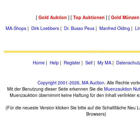
[
Gold Auktion
] [
Top Auktionen
] [
Gold Münzen
MA-Shops
|
Dirk Loebbers
|
Dr. Busso Peus
|
Manfred Olding
|
Li
Home
|
Help
|
Register
|
Sell
|
My MA
|
Datenschut
Copyright 2001-2026, MA Auction
. Alle Rechte vorb
Mit der Benutzung dieser Seite erkennen Sie die
Muenzauktion
Nu
Muenzauktion übernimmt keine Haftung für den Inhalt verlinkter ex
(Für die neueste Version klicken Sie bitte auf die Schaltfläche Neu 
Browsers)