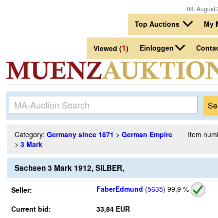
08. August 
Top Auctions
My 
1
Einloggen
Conta
Viewed (
)
Category:
Germany since 1871
>
German Empire
Item num
>
3 Mark
Sachsen 3 Mark 1912, SILBER,
FaberEdmund
(
5635
)
99,9 %
Seller:
Current bid:
33,84 EUR