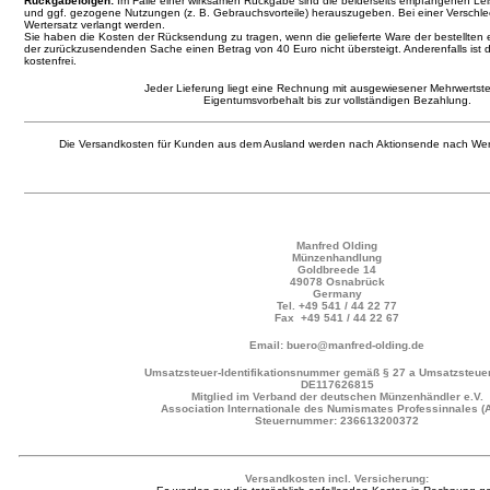
Rückgabefolgen:
Im Falle einer wirksamen Rückgabe sind die beiderseits empfangenen L
und ggf. gezogene Nutzungen (z. B. Gebrauchsvorteile) herauszugeben. Bei einer Verschl
Wertersatz verlangt werden.
Sie haben die Kosten der Rücksendung zu tragen, wenn die gelieferte Ware der bestellten 
der zurückzusendenden Sache einen Betrag von 40 Euro nicht übersteigt. Anderenfalls ist 
kostenfrei.
Jeder Lieferung liegt eine Rechnung mit ausgewiesener Mehrwertste
Eigentumsvorbehalt bis zur vollständigen Bezahlung.
Die Versandkosten für Kunden aus dem Ausland werden nach Aktionsende nach Wer
Manfred Olding
Münzenhandlung
Goldbreede 14
49078 Osnabrück
Germany
Tel.
+49 541 / 44 22 77
Fax +49 541 / 44 22 67
Email: buero@manfred-olding.de
Umsatzsteuer-Identifikationsnummer gemäß § 27 a Umsatzsteuer
DE117626815
Mitglied im Verband der deutschen Münzenhändler e.V.
Association Internationale des Numismates Professinnales (
Steuernummer: 236613200372
Versandkosten incl. Versicherung: