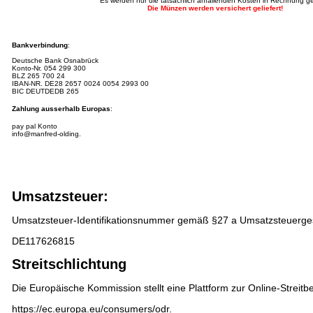
Es werden nur die tatsächlich anfallenden Kosten in Rechnung ges
Die Münzen werden versichert geliefert!
Bankverbindung
:
Deutsche Bank Osnabrück
Konto-Nr.
054 299 300
BLZ 265 700 24
IBAN-NR.
DE28 2657 0024 0054 2993 00
BIC DEUTDEDB 265
Zahlung ausserhalb Europas
:
pay pal Konto
info@manfred-olding.
Umsatzsteuer:
Umsatzsteuer-Identifikationsnummer gemäß §27 a Umsatzsteuerge
DE117626815
Streitschlichtung
Die Europäische Kommission stellt eine Plattform zur Online-Streitbe
https://ec.europa.eu/consumers/odr
.