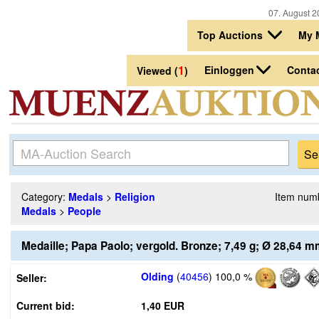
07. August 2
Top Auctions
My 
1
Einloggen
Conta
Viewed (
)
Category:
Medals
>
Religion
Item num
Medals
>
People
Medaille; Papa Paolo; vergold. Bronze; 7,49 g; Ø 28,64
Olding
(
40456
)
100,0 %
Seller:
Current bid:
1,40 EUR