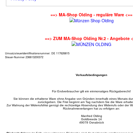
==> MA-Shop Olding - reguläre Ware <==
==> ZUM MA-Shop Olding Nr.2 - Angebote 
Umsatzsteueridentifikationsnummer: DE 117626815
Steuer-Nummer 236613200372
Verkaufsbedingungen
Für Endverbraucher gilt ein einmonatiges Rückgaberecht!
Sie können die erhaltene Ware ohne Angabe von Gründen innerhalb eines Monats d
zurückgeben. Die Frist beginnt am Tag nachdem Sie die Ware erhalt
Zur Wahrung der Widerrufsfrist genügt die rechtzeitige Absendung des Widerrufs oder der
Rücknahmeverlangen hat zu erfolgen an:
Manfred Olding
Goldbreede 14
49078 Osnabrück