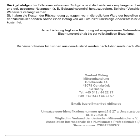
Rückgabefolgen:
Im Falle einer wirksamen Rückgabe sind die beiderseits empfangenen L
und ggf. gezogene Nutzungen (z. B. Gebrauchsvorteile) herauszugeben. Bei einer Verschl
Wertersatz verlangt werden.
Sie haben die Kosten der Rücksendung zu tragen, wenn die gelieferte Ware der bestellten 
der zurückzusendenden Sache einen Betrag von 40 Euro nicht übersteigt. Anderenfalls ist 
kostenfrei.
Jeder Lieferung liegt eine Rechnung mit ausgewiesener Mehrwertste
Eigentumsvorbehalt bis zur vollständigen Bezahlung.
Die Versandkosten für Kunden aus dem Ausland werden nach Aktionsende nach Wer
Manfred Olding
Münzenhandlung
Goldbreede 14
49078 Osnabrück
Germany
Tel.
+49 541 / 44 22 77
Fax +49 541 / 44 22 67
Email: buero@manfred-olding.de
Umsatzsteuer-Identifikationsnummer gemäß § 27 a Umsatzsteuer
DE117626815
Mitglied im Verband der deutschen Münzenhändler e.V.
Association Internationale des Numismates Professinnales (
Steuernummer: 236613200372