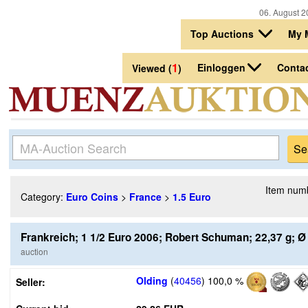
06. August 2
Top Auctions
My 
1
Einloggen
Conta
Viewed (
)
Item num
Category:
Euro Coins
>
France
>
1.5 Euro
Frankreich; 1 1/2 Euro 2006; Robert Schuman; 22,37 g;
auction
Olding
(
40456
)
100,0 %
Seller: