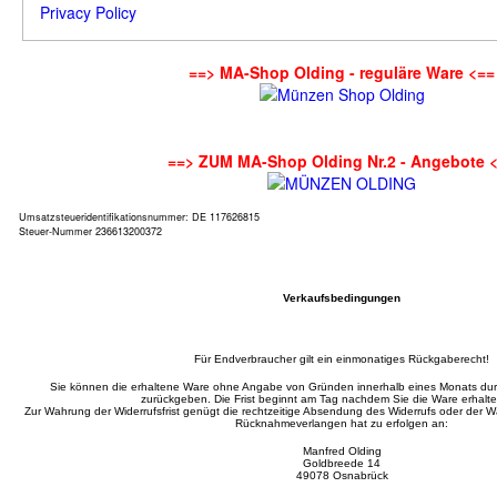
Privacy Policy
==> MA-Shop Olding - reguläre Ware <==
==> ZUM MA-Shop Olding Nr.2 - Angebote 
Umsatzsteueridentifikationsnummer: DE 117626815
Steuer-Nummer 236613200372
Verkaufsbedingungen
Für Endverbraucher gilt ein einmonatiges Rückgaberecht!
Sie können die erhaltene Ware ohne Angabe von Gründen innerhalb eines Monats d
zurückgeben. Die Frist beginnt am Tag nachdem Sie die Ware erhalt
Zur Wahrung der Widerrufsfrist genügt die rechtzeitige Absendung des Widerrufs oder der
Rücknahmeverlangen hat zu erfolgen an:
Manfred Olding
Goldbreede 14
49078 Osnabrück