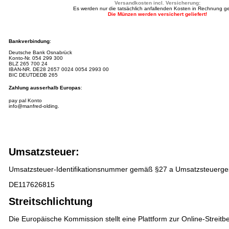
Versandkosten incl. Versicherung:
Es werden nur die tatsächlich anfallenden Kosten in Rechnung ges
Die Münzen werden versichert geliefert!
Bankverbindung
:
Deutsche Bank Osnabrück
Konto-Nr.
054 299 300
BLZ 265 700 24
IBAN-NR.
DE28 2657 0024 0054 2993 00
BIC DEUTDEDB 265
Zahlung ausserhalb Europas
:
pay pal Konto
info@manfred-olding.
Umsatzsteuer:
Umsatzsteuer-Identifikationsnummer gemäß §27 a Umsatzsteuerge
DE117626815
Streitschlichtung
Die Europäische Kommission stellt eine Plattform zur Online-Streitbe