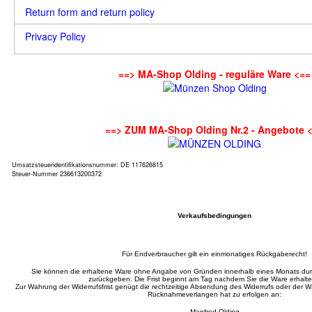
Return form and return policy
Privacy Policy
==> MA-Shop Olding - reguläre Ware <==
==> ZUM MA-Shop Olding Nr.2 - Angebote 
Umsatzsteueridentifikationsnummer: DE 117626815
Steuer-Nummer 236613200372
Verkaufsbedingungen
Für Endverbraucher gilt ein einmonatiges Rückgaberecht!
Sie können die erhaltene Ware ohne Angabe von Gründen innerhalb eines Monats d
zurückgeben. Die Frist beginnt am Tag nachdem Sie die Ware erhalt
Zur Wahrung der Widerrufsfrist genügt die rechtzeitige Absendung des Widerrufs oder der
Rücknahmeverlangen hat zu erfolgen an:
Manfred Olding