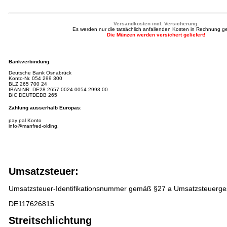
Versandkosten incl. Versicherung:
Es werden nur die tatsächlich anfallenden Kosten in Rechnung ges
Die Münzen werden versichert geliefert!
Bankverbindung
:
Deutsche Bank Osnabrück
Konto-Nr.
054 299 300
BLZ 265 700 24
IBAN-NR.
DE28 2657 0024 0054 2993 00
BIC DEUTDEDB 265
Zahlung ausserhalb Europas
:
pay pal Konto
info@manfred-olding.
Umsatzsteuer:
Umsatzsteuer-Identifikationsnummer gemäß §27 a Umsatzsteuerge
DE117626815
Streitschlichtung