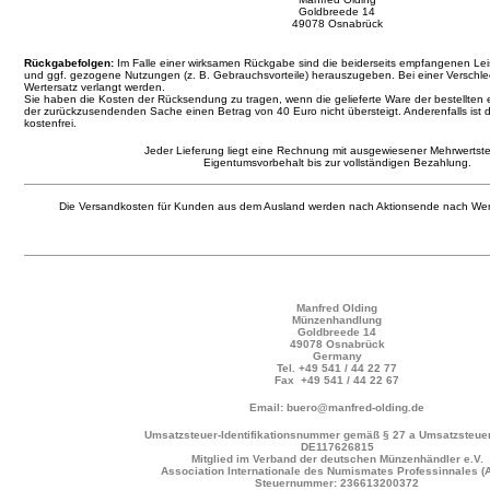
Goldbreede 14
49078 Osnabrück
Rückgabefolgen:
Im Falle einer wirksamen Rückgabe sind die beiderseits empfangenen L
und ggf. gezogene Nutzungen (z. B. Gebrauchsvorteile) herauszugeben. Bei einer Verschl
Wertersatz verlangt werden.
Sie haben die Kosten der Rücksendung zu tragen, wenn die gelieferte Ware der bestellten 
der zurückzusendenden Sache einen Betrag von 40 Euro nicht übersteigt. Anderenfalls ist 
kostenfrei.
Jeder Lieferung liegt eine Rechnung mit ausgewiesener Mehrwertste
Eigentumsvorbehalt bis zur vollständigen Bezahlung.
Die Versandkosten für Kunden aus dem Ausland werden nach Aktionsende nach Wer
Manfred Olding
Münzenhandlung
Goldbreede 14
49078 Osnabrück
Germany
Tel.
+49 541 / 44 22 77
Fax +49 541 / 44 22 67
Email: buero@manfred-olding.de
Umsatzsteuer-Identifikationsnummer gemäß § 27 a Umsatzsteuer
DE117626815
Mitglied im Verband der deutschen Münzenhändler e.V.
Association Internationale des Numismates Professinnales (
Steuernummer: 236613200372