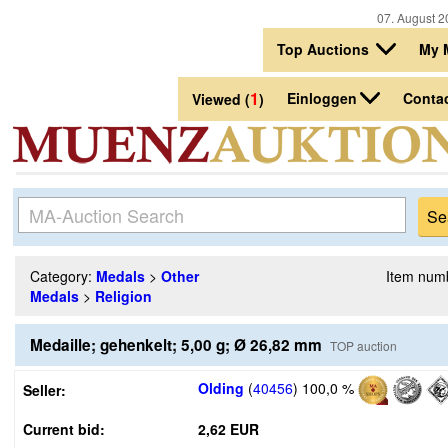
07. August 2
Top Auctions
My 
1
Einloggen
Conta
Viewed (
)
Category:
Medals
>
Other
Item num
Medals
>
Religion
Medaille; gehenkelt; 5,00 g; Ø 26,82 mm
TOP auction
Olding
(
40456
)
100,0 %
Seller:
Current bid:
2,62 EUR