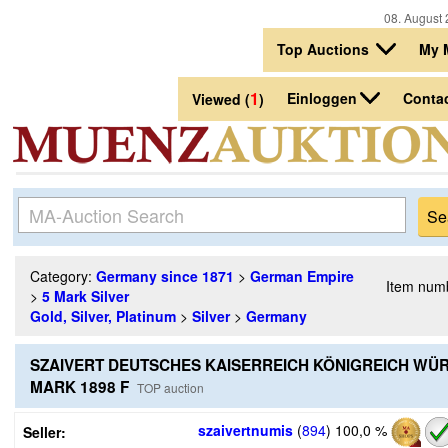
08. August 
Top Auctions
My 
1
Einloggen
Conta
Viewed (
)
Category:
Germany since 1871
>
German Empire
Item num
>
5 Mark Silver
Gold, Silver, Platinum
>
Silver
>
Germany
SZAIVERT DEUTSCHES KAISERREICH KÖNIGREICH WÜ
MARK 1898 F
TOP auction
szaivertnumis
(
894
)
100,0 %
Seller: