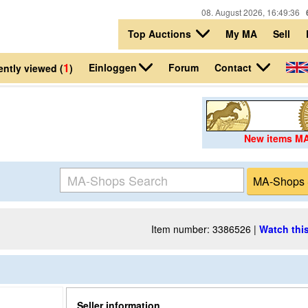
08. August 2026, 16:49:36
Top Auctions
My MA
Sell
1
Einloggen
Contact
Forum
ntly viewed (
)
New items M
Item number: 3386526 |
Watch this
Seller information