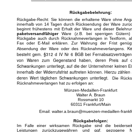
Rückgabebelehrung:
Rückgabe-Recht: Sie können die erhaltene Ware ohne An
innerhalb von 14 Tagen durch Rücksendung der Ware zurüc
beginnt frühestens mit Erhalt der Ware und dieser Belehr
paketversandfähiger
Ware (z.B. bei sperrigen Gütern)
Rückgabe auch durch Rücknahmeverlangen in Textform, als
Fax oder E-Mail erklären. Zur Wahrung der Frist genügt 
Ke
Absendung der Ware oder des Rücknahmeverlangens.
besteht gem. §312 d IV Nr 6 BGB bei Fernabsatzverträgen,
von Waren zum Gegenstand haben, deren Preis auf 
Schwankungen unterliegt, auf die der Unternehmer keinen Ei
innerhalb der Widerrufsfrist auftreten können. Hierzu zählen
deren Wert täglichen Schwankungen unterliegt.
Die Rücks
Rücknahmeverlangen hat zu erfolgen an:
Münzen-Medaillen-Frankfurt
Walter A. Braun
Rossmarkt 10
60311 Frankfurt/Main
Email:
walter.a.braun@muenzen-medaillen-frankf
Rückgabefolgen:
Im Falle einer wirksamen Rückgabe sind die beiderse
Leistungen zurückzugewähren und ggf. gezogene N