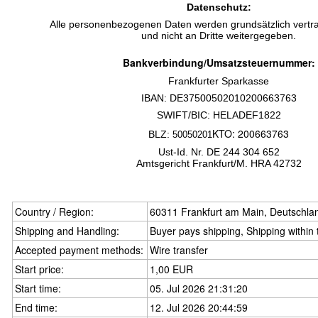
Datenschutz:
Alle personenbezogenen Daten werden grundsätzlich vertra
und nicht an Dritte weitergegeben.
Bankverbindung/Umsatzsteuernummer:
Frankfurter Sparkasse
IBAN: DE37500502010200663763
SWIFT/BIC: HELADEF1822
KTO: 200663763
BLZ:
50050201
Ust-Id.
Nr. DE 244 304 652
Amtsgericht Frankfurt/M. HRA 42732
Country / Region:
60311 Frankfurt am Main, Deutschla
Shipping and Handling:
Buyer pays shipping, Shipping within
Accepted payment methods:
Wire transfer
Start price:
1,00 EUR
Start time:
05. Jul 2026 21:31:20
End time:
12. Jul 2026 20:44:59