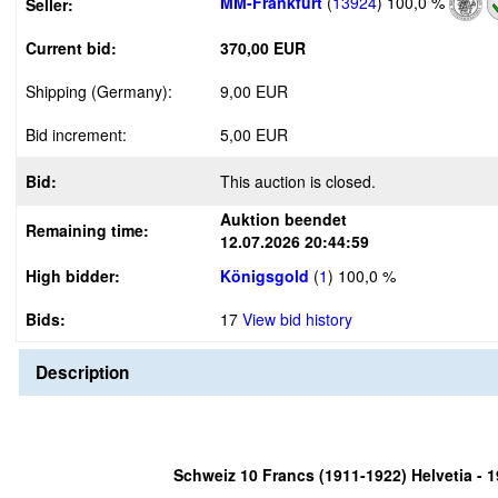
MM-Frankfurt
(
13924
)
100,0 %
Seller:
Current bid:
370,00 EUR
Shipping (Germany):
9,00 EUR
Bid increment:
5,00 EUR
Bid:
This auction is closed.
Auktion beendet
Remaining time:
12.07.2026 20:44:59
High bidder:
Königsgold
(
1
)
100,0 %
Bids:
17
View bid history
Description
Schweiz 10 Francs (1911-1922) Helvetia - 