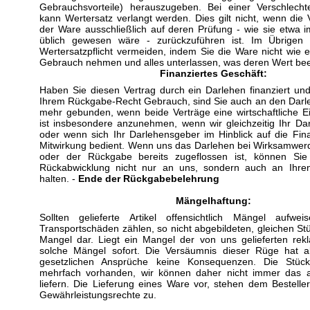
Gebrauchsvorteile) herauszugeben. Bei einer Verschlech
kann Wertersatz verlangt werden. Dies gilt nicht, wenn die
der Ware ausschließlich auf deren Prüfung - wie sie etwa 
üblich gewesen wäre - zurückzuführen ist. Im Übrigen
Wertersatzpflicht vermeiden, indem Sie die Ware nicht wie 
Gebrauch nehmen und alles unterlassen, was deren Wert beei
Finanziertes Geschäft:
Haben Sie diesen Vertrag durch ein Darlehen finanziert u
Ihrem Rückgabe-Recht Gebrauch, sind Sie auch an den Darle
mehr gebunden, wenn beide Verträge eine wirtschaftliche Ei
ist insbesondere anzunehmen, wenn wir gleichzeitig Ihr Da
oder wenn sich Ihr Darlehensgeber im Hinblick auf die Fin
Mitwirkung bedient. Wenn uns das Darlehen bei Wirksamwer
oder der Rückgabe bereits zugeflossen ist, können Si
Rückabwicklung nicht nur an uns, sondern auch an Ihre
halten. -
Ende der Rückgabebelehrung
Mängelhaftung:
Sollten gelieferte Artikel offensichtlich Mängel aufw
Transportschäden zählen, so nicht abgebildeten, gleichen Stü
Mangel dar. Liegt ein Mangel der von uns gelieferten rekl
solche Mängel sofort. Die Versäumnis dieser Rüge hat all
gesetzlichen Ansprüche keine Konsequenzen. Die Stück
mehrfach vorhanden, wir können daher nicht immer das a
liefern. Die Lieferung eines Ware vor, stehen dem Besteller
Gewährleistungsrechte zu.