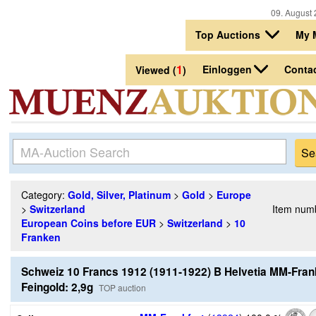
09. August 
Top Auctions
My 
1
Einloggen
Conta
Viewed (
)
Category:
Gold, Silver, Platinum
>
Gold
>
Europe
>
Switzerland
Item num
European Coins before EUR
>
Switzerland
>
10
Franken
Schweiz 10 Francs 1912 (1911-1922) B Helvetia MM-Fra
Feingold: 2,9g
TOP auction