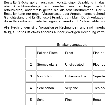
Bestellte Stücke gehen erst nach vollständiger Bezahlung in da
über. Ansichtssendungen sind innerhalb von drei Tagen nach 
retournieren, andernfalls gelten sie als fest übernommen. Der
Besteller kann nur gegen Vorauskasse oder Angaben entsprechend
Gerichtsstand und Erfüllungsort Frankfurt am Main. Durch Aufgabe 
diese Verkaufs- und Lieferbedingungen anerkannt. Schreibfehler vor
Alle Rechnungen sind Vorauskasse-Rechnungen und sind innerh
fällig, außer es ist etwas anderes auf der jeweiligen Rechnung verm
Erhaltungsangaben:
1
Polierte Platte
Proof
Flan br
2
Stempelglanz
Uncirculated
Fleur d
3
Vorzüglich
Extremely fine
Superb
4
Sehr schön
Very fine
Très be
5
Schön
Fine
Beau