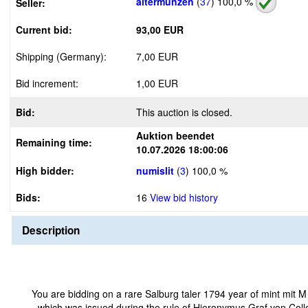
altermunzen
(
37
)
100,0 %
Seller:
Current bid:
93,00 EUR
Shipping (Germany):
7,00 EUR
Bid increment:
1,00 EUR
Bid:
This auction is closed.
Auktion beendet
Remaining time:
10.07.2026 18:00:06
High bidder:
numislit
(
3
)
100,0 %
Bids:
16
View bid history
Description
You are bidding on a rare Salburg taler 1794 year of mint mit M
which was issued during the rule of Hieronymus Graf von Col