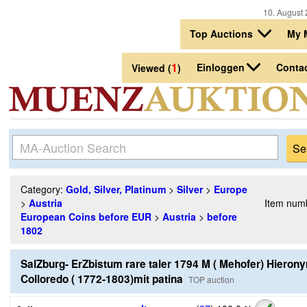
10. August 
Top Auctions
My 
1
Einloggen
Conta
Viewed (
)
Category:
Gold, Silver, Platinum
>
Silver
>
Europe
>
Austria
Item num
European Coins before EUR
>
Austria
>
before
1802
SalZburg- ErZbistum rare taler 1794 M ( Mehofer) Hieron
Colloredo ( 1772-1803)mit patina
TOP auction