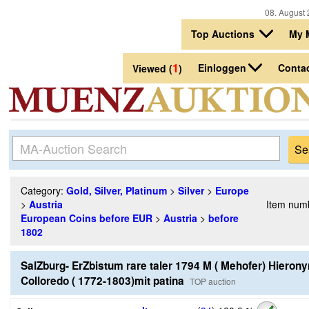
08. August 
Top Auctions
My 
1
Einloggen
Conta
Viewed (
)
Category:
Gold, Silver, Platinum
>
Silver
>
Europe
>
Austria
Item num
European Coins before EUR
>
Austria
>
before
1802
SalZburg- ErZbistum rare taler 1794 M ( Mehofer) Hieron
Colloredo ( 1772-1803)mit patina
TOP auction