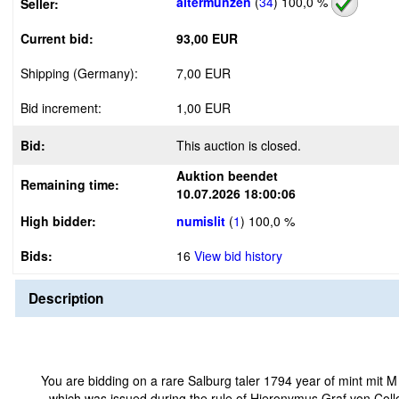
altermunzen
(
34
)
100,0 %
Seller:
Current bid:
93,00 EUR
Shipping (Germany):
7,00 EUR
Bid increment:
1,00 EUR
Bid:
This auction is closed.
Auktion beendet
Remaining time:
10.07.2026 18:00:06
High bidder:
numislit
(
1
)
100,0 %
Bids:
16
View bid history
Description
You are bidding on a rare Salburg taler 1794 year of mint mit M
which was issued during the rule of Hieronymus Graf von Col