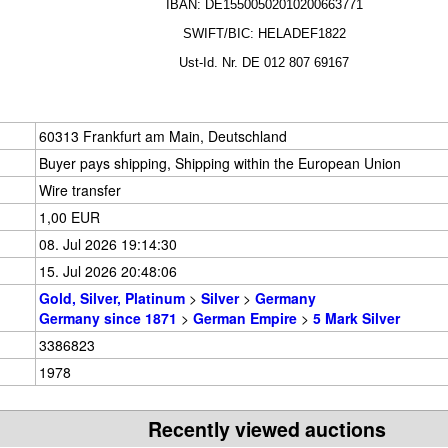
IBAN: DE15500502010200663771
SWIFT/BIC: HELADEF1822
Ust-Id.
Nr.
DE
012 807 69167
60313 Frankfurt am Main, Deutschland
Buyer pays shipping, Shipping within the European Union
Wire transfer
1,00 EUR
08. Jul 2026 19:14:30
15. Jul 2026 20:48:06
Gold, Silver, Platinum
>
Silver
>
Germany
Germany since 1871
>
German Empire
>
5 Mark Silver
3386823
1978
Recently viewed auctions