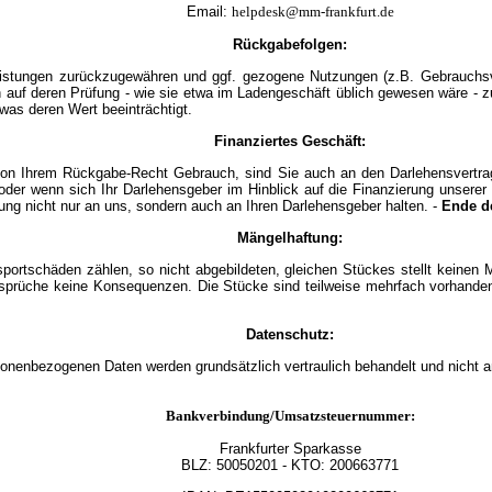
Email:
helpdesk@mm-frankfurt.de
Rückgabefolgen:
istungen zurückzugewähren und ggf. gezogene Nutzungen (z.B. Gebrauchsvo
h auf deren Prüfung - wie sie etwa im Ladengeschäft üblich gewesen wäre - z
was deren Wert beeinträchtigt.
Finanziertes Geschäft:
on Ihrem Rückgabe-Recht Gebrauch, sind Sie auch an den Darlehensvertrag n
oder wenn sich Ihr Darlehensgeber im Hinblick auf die Finanzierung unser
ng nicht nur an uns, sondern auch an Ihren Darlehensgeber halten. -
Ende d
Mängelhaftung:
nsportschäden zählen, so nicht abgebildeten, gleichen Stückes stellt keinen 
Ansprüche keine Konsequenzen. Die Stücke sind teilweise mehrfach vorhanden
Datenschutz:
sonenbezogenen Daten werden grundsätzlich vertraulich behandelt und nicht a
Bankverbindung/Umsatzsteuernummer:
Frankfurter Sparkasse
BLZ:
50050201
- KTO: 200663771