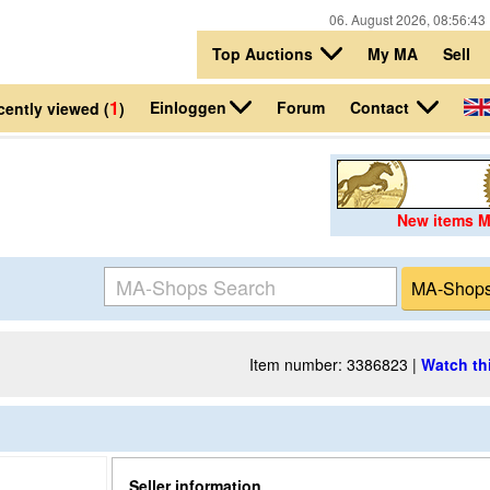
06. August 2026, 08:56:4
Top Auctions
My MA
Sell
1
Einloggen
Contact
Forum
cently viewed (
)
New items 
Item number: 3386823 |
Watch th
Seller information