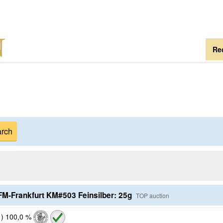
Re
FM-Frankfurt KM#503 Feinsilber: 25g
TOP auction
1
)
100,0 %