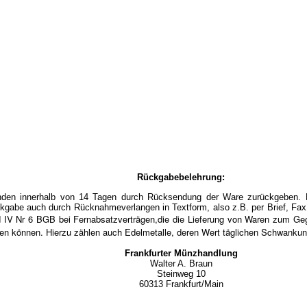
Rückgabebelehrung:
en innerhalb von 14 Tagen durch Rücksendung der Ware zurückgeben. Die
kgabe auch durch Rücknahmeverlangen in Textform, also z.B. per Brief, Fax 
d IV Nr 6 BGB bei Fernabsatzverträgen,die die Lieferung von Waren zum Ge
eten können. Hierzu zählen auch Edelmetalle, deren Wert täglichen Schwankung
Frankfurter Münzhandlung
Walter A. Braun
Steinweg 10
60313 Frankfurt/Mai
n