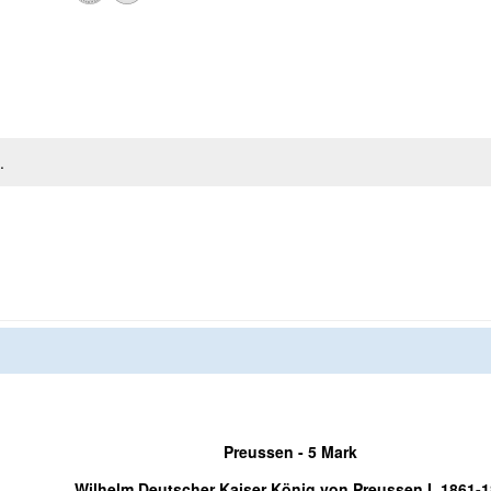
.
Preussen - 5 Mark
Wilhelm Deutscher Kaiser König von Preussen I. 1861-