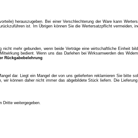
rteile) herauszugeben. Bei einer Verschlechterung der Ware kann Wertersa
urückzuführen ist. Im Übrigen können Sie die Wertersatzpflicht vermeiden, i
icht mehr gebunden, wenn beide Verträge eine wirtschaftliche Einheit bild
er Mitwirkung bedient. Wenn uns das Darlehen bei Wirksamwerden des Widerr
er Rückgabebelehrung
Mangel dar. Liegt ein Mangel der von uns gelieferten reklamieren Sie bitte s
, wir können daher nicht immer das abgebildete Stück liefern. Die Lieferun
n Dritte weitergegeben.