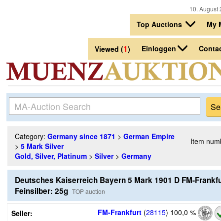
10. August 
Top Auctions
My 
1
Einloggen
Conta
Viewed (
)
Category:
Germany since 1871
>
German Empire
Item num
>
5 Mark Silver
Gold, Silver, Platinum
>
Silver
>
Germany
Deutsches Kaiserreich Bayern 5 Mark 1901 D FM-Frankf
Feinsilber: 25g
TOP auction
FM-Frankfurt
(
28115
)
100,0 %
Seller: