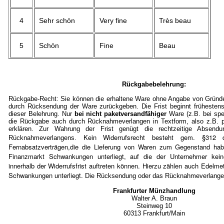
4
Sehr schön
Very fine
Très beau
5
Schön
Fine
Beau
Rückgabebelehrung:
Rückgabe-Recht: Sie können die erhaltene Ware ohne Angabe von Gründe
durch Rücksendung der Ware zurückgeben. Die Frist beginnt frühestens
dieser Belehrung. Nur
bei nicht paketversandfähiger
Ware (z.B. bei spe
die Rückgabe auch durch Rücknahmeverlangen in Textform, also z.B. pe
erklären. Zur Wahrung der Frist genügt die rechtzeitige Absen
Kein Widerrufsrecht besteht gem. §3
Rücknahmeverlangens.
Fernabsatzverträgen,die die Lieferung von Waren zum Gegenstand ha
Finanzmarkt Schwankungen unterliegt, auf die der Unternehmer kein
innerhalb der Widerrufsfrist auftreten können. Hierzu zählen auch Edelmet
Schwankungen unterliegt.
Die Rücksendung oder das Rücknahmeverlangen 
Frankfurter Münzhandlung
Walter A. Braun
Steinweg 10
60313 Frankfurt/Mai
n