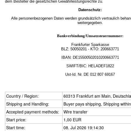
dem Besteller die gesetzlichen Gewährleistungsrechte zu.
Datenschutz:
Alle personenbezogenen Daten werden grundsätzlich vertraulich behande
weitergegeben.
Bankverbindung/Umsatzsteuernummer:
Frankfurter Sparkasse
BLZ:
50050201
- KTO: 200663771
IBAN: DE15500502010200663771
SWIFT/BIC: HELADEF1822
Ust-Id.
Nr.
DE
012 807 69167
Country / Region:
60313 Frankfurt am Main, Deutschl
Shipping and Handling:
Buyer pays shipping, Shipping withi
Accepted payment methods:
Wire transfer
Start price:
1,00 EUR
Start time:
08. Jul 2026 19:14:30