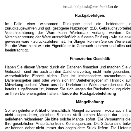
Email:
helpdesk@mm-frankfurt.de
Rückgabefolgen:
Im Falle einer wirksamen Rückgabe sind die beiderseits em
zurückzugewähren und ggf. gezogene Nutzungen (z.B. Gebrauchsvorteile)
Verschlechterung der Ware kann Wertersatz verlangt werden. Die
Verschlechterung der Ware ausschließlich auf deren Prüfung - wie sie et
gewesen wäre - zurückzuführen ist. Im Übrigen können Sie die Wertersat
Sie die Ware nicht wie ein Eigentümer in Gebrauch nehmen und alles un
beeinträchtigt.
Finanziertes Geschäft:
Haben Sie diesen Vertrag durch ein Darlehen finanziert und machen Sie
Gebrauch, sind Sie auch an den Darlehensvertrag nicht mehr gebunden,
wirtschaftliche Einheit bilden. Dies ist insbesondere anzunehmen, w
Darlehensgeber sind oder wenn sich Ihr Darlehensgeber im Hinblick auf
Mitwirkung bedient. Wenn uns das Darlehen bei Wirksamwerden des Wid
bereits zugeflossen ist, können Sie sich wegen der Rückabwicklung nicht
an Ihren Darlehensgeber halten. -
Ende der Rückgabebelehrung
Mängelhaftung:
Sollten gelieferte Artikel offensichtlich Mängel aufweisen, wozu auch T
nicht abgebildeten, gleichen Stückes stellt keinen Mangel dar. Lieg
gelieferten reklamieren Sie bitte solche Mängel sofort. Die Versäumnis die
Ihre gesetzlichen Ansprüche keine Konsequenzen. Die Stücke sind teil
wir können daher nicht immer das abgebildete Stück liefern. Die Lieferu