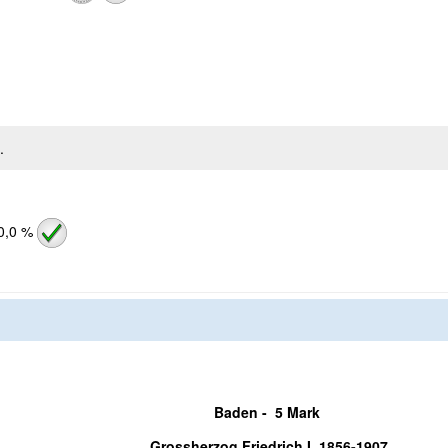
.
0,0 %
Baden - 5 Mark
Grossherzog Friedrich I. 1856-1907