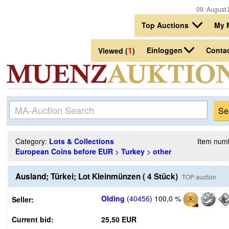
09. August 
Top Auctions
My 
1
Einloggen
Conta
Viewed (
)
Category:
Lots & Collections
Item num
European Coins before EUR
>
Turkey
>
other
Ausland; Türkei; Lot Kleinmünzen ( 4 Stück)
TOP auction
Olding
(
40456
)
100,0 %
Seller:
Current bid:
25,50 EUR