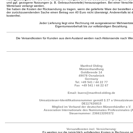
und ggf. gezogene Nutzungen (z. B. Gebrauchsvorteile) herauszugeben. Bei einer Verschl
Wertersatz verlangt werden.
Sie haben die Kosten der Rücksendung zu tragen, wenn die gelieferte Ware der bestellten 
der zurückzusendenden Sache einen Betrag von 40 Euro nicht übersteigt. Anderenfalls ist 
kostenfrei.
Jeder Lieferung liegt eine Rechnung mit ausgewiesener Mehrwertste
Eigentumsvorbehalt bis zur vollständigen Bezahlung.
Die Versandkosten für Kunden aus dem Ausland werden nach Aktionsende nach Wer
Manfred Olding
Münzenhandlung
Goldbreede 14
49078 Osnabrück
Germany
Tel.
+49 541 / 44 22 77
Fax +49 541 / 44 22 67
Email: buero@manfred-olding.de
Umsatzsteuer-Identifikationsnummer gemäß § 27 a Umsatzsteuer
DE117626815
Mitglied im Verband der deutschen Münzenhändler e.V.
Association Internationale des Numismates Professinnales (
Steuernummer: 236613200372
Versandkosten incl. Versicherung:
Es werden nur die tatsächlich anfallenden Kosten in Rechnung ges