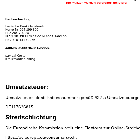
Die Münzen werden versichert geliefert!
Bankverbindung
:
Deutsche Bank Osnabrück
Konto-Nr.
054 299 300
BLZ 265 700 24
IBAN-NR.
DE28 2657 0024 0054 2993 00
BIC DEUTDEDB 265
Zahlung ausserhalb Europas
:
pay pal Konto
info@manfred-olding.
Umsatzsteuer:
Umsatzsteuer-Identifikationsnummer gemäß §27 a Umsatzsteuerge
DE117626815
Streitschlichtung
Die Europäische Kommission stellt eine Plattform zur Online-Streitbe
https://ec.europa.eu/consumers/odr
.