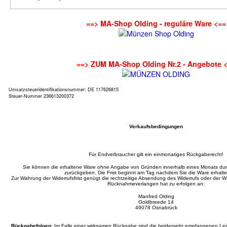
==> MA-Shop Olding - reguläre Ware <==
==> ZUM MA-Shop Olding Nr.2 - Angebote 
Umsatzsteueridentifikationsnummer: DE 117626815
Steuer-Nummer 236613200372
Verkaufsbedingungen
Für Endverbraucher gilt ein einmonatiges Rückgaberecht!
Sie können die erhaltene Ware ohne Angabe von Gründen innerhalb eines Monats d
zurückgeben. Die Frist beginnt am Tag nachdem Sie die Ware erhalt
Zur Wahrung der Widerrufsfrist genügt die rechtzeitige Absendung des Widerrufs oder der
Rücknahmeverlangen hat zu erfolgen an:
Manfred Olding
Goldbreede 14
49078 Osnabrück
Rückgabefolgen:
Im Falle einer wirksamen Rückgabe sind die beiderseits empfangenen L