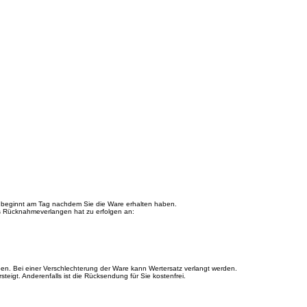
 beginnt am Tag nachdem Sie die Ware erhalten haben.
as Rücknahmeverlangen hat zu erfolgen an:
n. Bei einer Verschlechterung der Ware kann Wertersatz verlangt werden.
igt. Anderenfalls ist die Rücksendung für Sie kostenfrei.