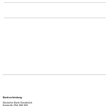
Bankverbindung
:
Deutsche Bank Osnabrück
Konto-Nr.
054 299 300