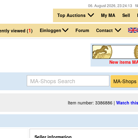
06. August 2026, 23:24:13
1
Top Auctions
My MA
Sell
1
Einloggen
Contact
Forum
ntly viewed (
)
New items M
Item number: 3386886 |
Watch this
Seller information