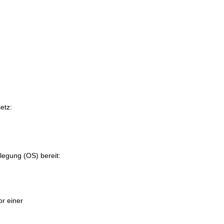
etz:
ilegung (OS) bereit:
or einer