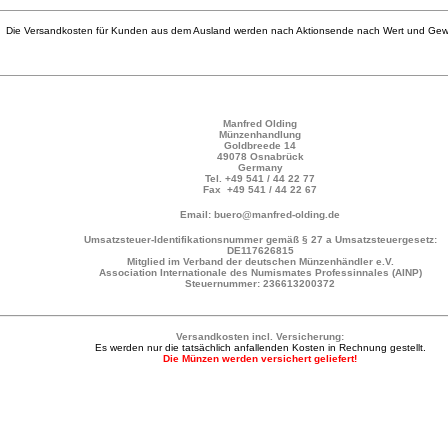
Die Versandkosten für Kunden aus dem Ausland werden nach Aktionsende nach Wert und Gewi
Manfred Olding
Münzenhandlung
Goldbreede 14
49078 Osnabrück
Germany
Tel.
+49 541 / 44 22 77
Fax +49 541 / 44 22 67
Email: buero@manfred-olding.de
Umsatzsteuer-Identifikationsnummer gemäß § 27 a Umsatzsteuergesetz:
DE117626815
Mitglied im Verband der deutschen Münzenhändler e.V.
Association Internationale des Numismates Professinnales (AINP)
Steuernummer: 236613200372
Versandkosten incl. Versicherung:
Es werden nur die tatsächlich anfallenden Kosten in Rechnung gestellt.
Die Münzen werden versichert geliefert!