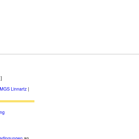
]
MGS Linnartz
|
ung
.
edingungen
an.