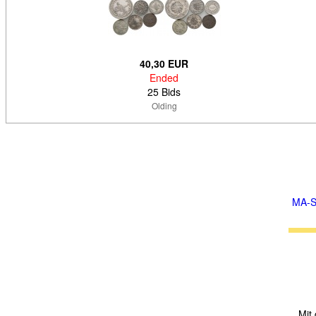
40,30 EUR
Ended
25 Bids
Olding
MA-S
Mit