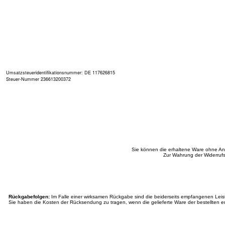
Umsatzsteueridentifikationsnummer: DE 117626815
Steuer-Nummer 236613200372
Sie können die erhaltene Ware ohne An
Zur Wahrung der Widerrufs
Rückgabefolgen:
Im Falle einer wirksamen Rückgabe sind die beiderseits empfangenen Lei
Sie haben die Kosten der Rücksendung zu tragen, wenn die gelieferte Ware der bestellten en