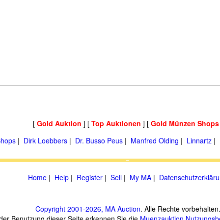
[
Gold Auktion
] [
Top Auktionen
] [
Gold Münzen Shops
hops
|
Dirk Loebbers
|
Dr. Busso Peus
|
Manfred Olding
|
Linnartz
|
Home
|
Help
|
Register
|
Sell
|
My MA
|
Datenschutzerklär
Copyright 2001-2026, MA Auction
. Alle Rechte vorbehalten
 der Benutzung dieser Seite erkennen Sie die
Muenzauktion
Nutzungsb