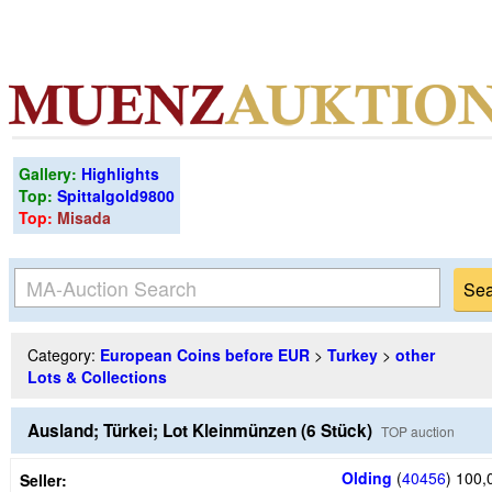
Gallery:
Highlights
Top:
Spittalgold9800
Top:
Misada
Category:
European Coins before EUR
>
Turkey
>
other
Lots & Collections
Ausland; Türkei; Lot Kleinmünzen (6 Stück)
TOP auction
Olding
(
40456
)
100,
Seller: