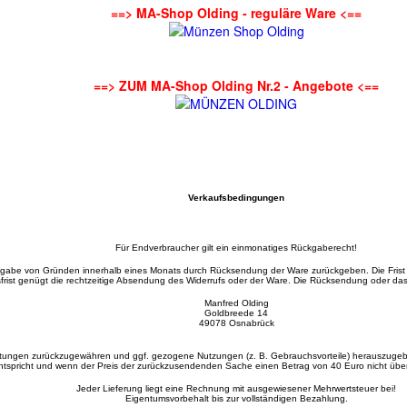
==> MA-Shop Olding - reguläre Ware <==
==> ZUM MA-Shop Olding Nr.2 - Angebote <==
Verkaufsbedingungen
Für Endverbraucher gilt ein einmonatiges Rückgaberecht!
gabe von Gründen innerhalb eines Monats durch Rücksendung der Ware zurückgeben. Die Frist
frist genügt die rechtzeitige Absendung des Widerrufs oder der Ware. Die Rücksendung oder d
Manfred Olding
Goldbreede 14
49078 Osnabrück
stungen zurückzugewähren und ggf. gezogene Nutzungen (z. B. Gebrauchsvorteile) herauszugebe
tspricht und wenn der Preis der zurückzusendenden Sache einen Betrag von 40 Euro nicht überste
Jeder Lieferung liegt eine Rechnung mit ausgewiesener Mehrwertsteuer bei!
Eigentumsvorbehalt bis zur vollständigen Bezahlung.