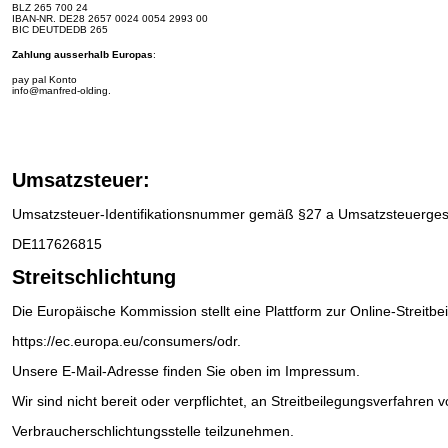
BLZ 265 700 24
IBAN-NR.
DE28 2657 0024 0054 2993 00
BIC DEUTDEDB 265
Zahlung ausserhalb Europas
:
pay pal Konto
info@manfred-olding.
Umsatzsteuer:
Umsatzsteuer-Identifikationsnummer gemäß §27 a Umsatzsteuerges
DE117626815
Streitschlichtung
Die Europäische Kommission stellt eine Plattform zur Online-Streitbe
https://ec.europa.eu/consumers/odr
.
Unsere E-Mail-Adresse finden Sie oben im Impressum.
Wir sind nicht bereit oder verpflichtet, an Streitbeilegungsverfahren v
Verbraucherschlichtungsstelle teilzunehmen.