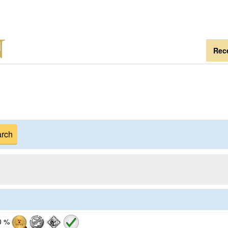
Rece
0 %