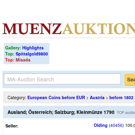
Gallery:
Highlights
Top:
Spittalgold9800
Top:
Misada
Category:
European Coins before EUR
>
Austria
>
before 1802
Ausland; Österreich; Salzburg; Kleinmünze 1790
TOP aucti
Olding
(
40456
)
100,
Seller: