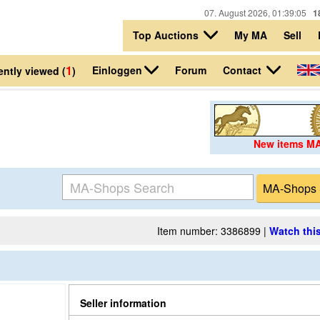
07. August 2026, 01:39:05
1
Top Auctions
My MA
Sell
1
Einloggen
Contact
Forum
ntly viewed (
)
New items M
Item number: 3386899 |
Watch this
Seller information