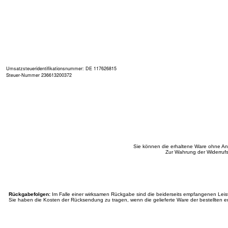
Umsatzsteueridentifikationsnummer: DE 117626815
Steuer-Nummer 236613200372
Sie können die erhaltene Ware ohne An
Zur Wahrung der Widerrufs
Rückgabefolgen:
Im Falle einer wirksamen Rückgabe sind die beiderseits empfangenen Lei
Sie haben die Kosten der Rücksendung zu tragen, wenn die gelieferte Ware der bestellten en