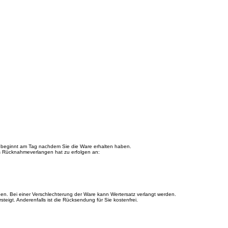
 beginnt am Tag nachdem Sie die Ware erhalten haben.
as Rücknahmeverlangen hat zu erfolgen an:
n. Bei einer Verschlechterung der Ware kann Wertersatz verlangt werden.
igt. Anderenfalls ist die Rücksendung für Sie kostenfrei.