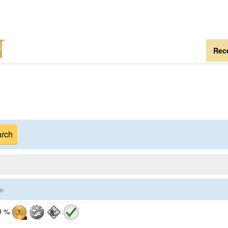
Rece
on
0 %