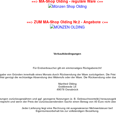
==> MA-Shop Olding - reguläre Ware <==
==> ZUM MA-Shop Olding Nr.2 - Angebote <==
Verkaufsbedingungen
Für Endverbraucher gilt ein einmonatiges Rückgaberecht!
gabe von Gründen innerhalb eines Monats durch Rücksendung der Ware zurückgeben. Die Frist
frist genügt die rechtzeitige Absendung des Widerrufs oder der Ware. Die Rücksendung oder d
Manfred Olding
Goldbreede 14
49078 Osnabrück
stungen zurückzugewähren und ggf. gezogene Nutzungen (z. B. Gebrauchsvorteile) herauszugebe
tspricht und wenn der Preis der zurückzusendenden Sache einen Betrag von 40 Euro nicht überste
Jeder Lieferung liegt eine Rechnung mit ausgewiesener Mehrwertsteuer bei!
Eigentumsvorbehalt bis zur vollständigen Bezahlung.