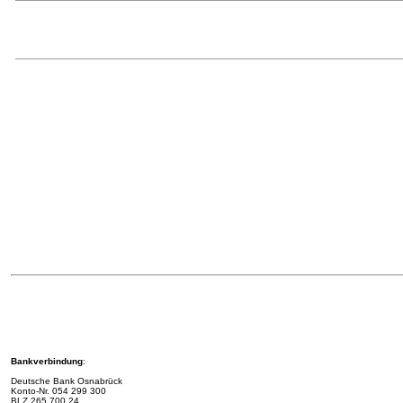
Bankverbindung
:
Deutsche Bank Osnabrück
Konto-Nr.
054 299 300
BLZ 265 700 24