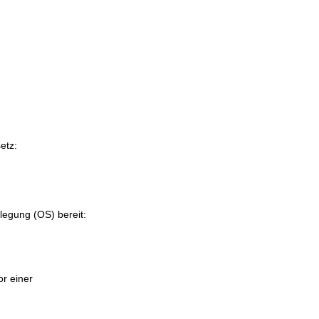
etz:
ilegung (OS) bereit:
or einer