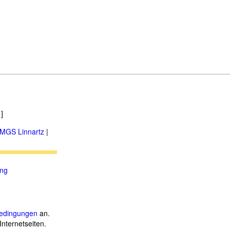
]
MGS Linnartz
|
ung
.
edingungen
an.
Internetseiten.