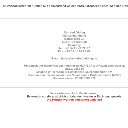
Die Versandkosten für Kunden aus dem Ausland werden nach Aktionsende nach Wert und Gewi
Manfred Olding
Münzenhandlung
Goldbreede 14
49078 Osnabrück
Germany
Tel.
+49 541 / 44 22 77
Fax +49 541 / 44 22 67
Email: buero@manfred-olding.de
Umsatzsteuer-Identifikationsnummer gemäß § 27 a Umsatzsteuergesetz:
DE117626815
Mitglied im Verband der deutschen Münzenhändler e.V.
Association Internationale des Numismates Professinnales (AINP)
Steuernummer: 236613200372
Versandkosten incl. Versicherung:
Es werden nur die tatsächlich anfallenden Kosten in Rechnung gestellt.
Die Münzen werden versichert geliefert!