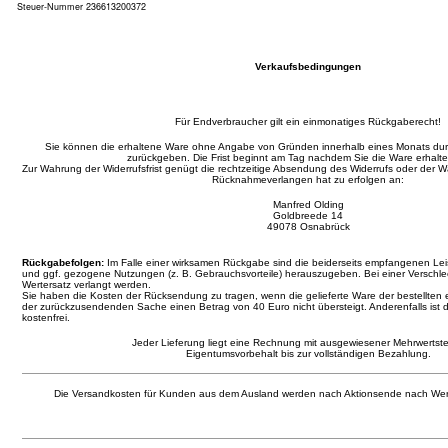
Steuer-Nummer 236613200372
Verkaufsbedingungen
Für Endverbraucher gilt ein einmonatiges Rückgaberecht!
Sie können die erhaltene Ware ohne Angabe von Gründen innerhalb eines Monats d
zurückgeben. Die Frist beginnt am Tag nachdem Sie die Ware erhalt
Zur Wahrung der Widerrufsfrist genügt die rechtzeitige Absendung des Widerrufs oder der
Rücknahmeverlangen hat zu erfolgen an:
Manfred Olding
Goldbreede 14
49078 Osnabrück
Rückgabefolgen:
Im Falle einer wirksamen Rückgabe sind die beiderseits empfangenen L
und ggf. gezogene Nutzungen (z. B. Gebrauchsvorteile) herauszugeben. Bei einer Verschl
Wertersatz verlangt werden.
Sie haben die Kosten der Rücksendung zu tragen, wenn die gelieferte Ware der bestellten 
der zurückzusendenden Sache einen Betrag von 40 Euro nicht übersteigt. Anderenfalls ist 
kostenfrei.
Jeder Lieferung liegt eine Rechnung mit ausgewiesener Mehrwertste
Eigentumsvorbehalt bis zur vollständigen Bezahlung.
Die Versandkosten für Kunden aus dem Ausland werden nach Aktionsende nach Wer