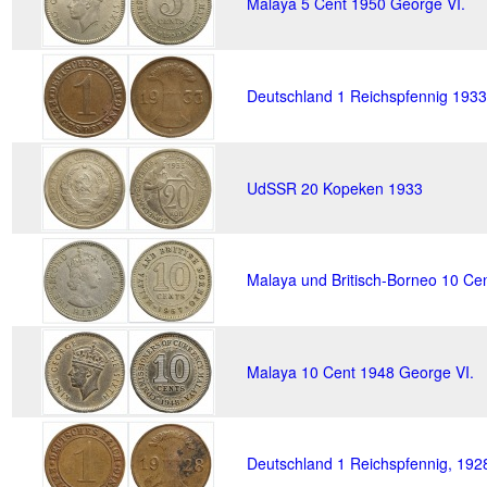
Malaya 5 Cent 1950 George VI.
Deutschland 1 Reichspfennig 193
UdSSR 20 Kopeken 1933
Malaya und Britisch-Borneo 10 C
Malaya 10 Cent 1948 George VI.
Deutschland 1 Reichspfennig, 19