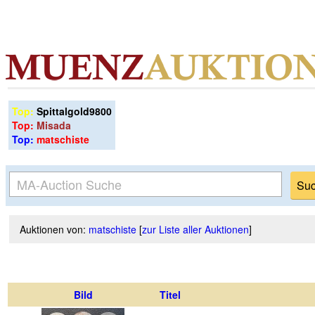
Top:
Spittalgold9800
Top:
Misada
Top:
matschiste
Auktionen von:
matschiste
[
zur Liste aller Auktionen
]
Bild
Titel