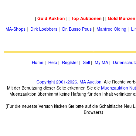
[
Gold Auktion
] [
Top Auktionen
] [
Gold Münzen
MA-Shops
|
Dirk Loebbers
|
Dr. Busso Peus
|
Manfred Olding
|
Li
Home
|
Help
|
Register
|
Sell
|
My MA
|
Datenschut
Copyright 2001-2026, MA Auction
. Alle Rechte vorb
Mit der Benutzung dieser Seite erkennen Sie die
Muenzauktion
Nu
Muenzauktion übernimmt keine Haftung für den Inhalt verlinkter ex
(Für die neueste Version klicken Sie bitte auf die Schaltfläche Neu 
Browsers)