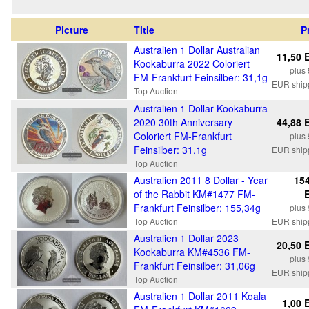
Picture
Title
P
Australien 1 Dollar Australian
11,50 
Kookaburra 2022 Coloriert
plus 
FM-Frankfurt Feinsilber: 31,1g
EUR ship
Top Auction
Australien 1 Dollar Kookaburra
2020 30th Anniversary
44,88 
Coloriert FM-Frankfurt
plus 
Feinsilber: 31,1g
EUR ship
Top Auction
Australien 2011 8 Dollar - Year
154
of the Rabbit KM#1477 FM-
Frankfurt Feinsilber: 155,34g
plus 
Top Auction
EUR ship
Australien 1 Dollar 2023
20,50 
Kookaburra KM#4536 FM-
plus 
Frankfurt Feinsilber: 31,06g
EUR ship
Top Auction
Australien 1 Dollar 2011 Koala
1,00 