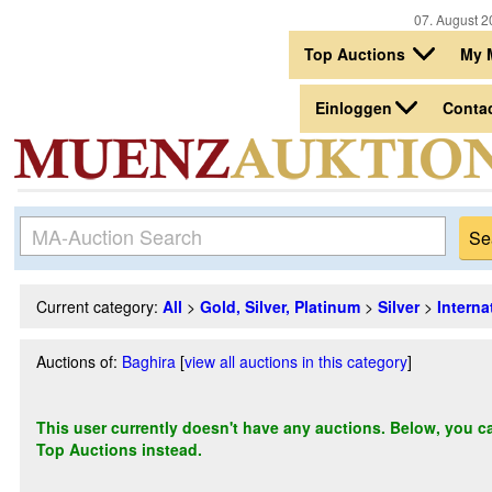
07. August 2
Top Auctions
My 
Einloggen
Conta
Current category:
All
>
Gold, Silver, Platinum
>
Silver
>
Interna
Auctions of:
Baghira
[
view all auctions in this category
]
This user currently doesn't have any auctions. Below, you can
Top Auctions instead.