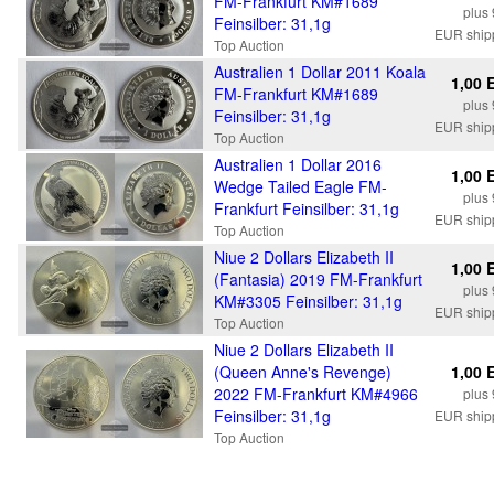
FM-Frankfurt KM#1689
plus 
Feinsilber: 31,1g
EUR ship
Top Auction
Australien 1 Dollar 2011 Koala
1,00 
FM-Frankfurt KM#1689
plus 
Feinsilber: 31,1g
EUR ship
Top Auction
Australien 1 Dollar 2016
1,00 
Wedge Tailed Eagle FM-
plus 
Frankfurt Feinsilber: 31,1g
EUR ship
Top Auction
Niue 2 Dollars Elizabeth II
1,00 
(Fantasia) 2019 FM-Frankfurt
plus 
KM#3305 Feinsilber: 31,1g
EUR ship
Top Auction
Niue 2 Dollars Elizabeth II
(Queen Anne's Revenge)
1,00 
2022 FM-Frankfurt KM#4966
plus 
Feinsilber: 31,1g
EUR ship
Top Auction